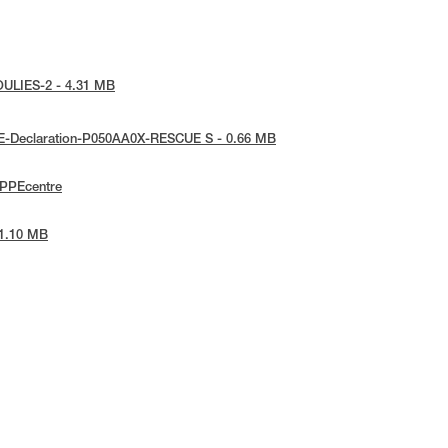
POULIES-2 - 4.31 MB
 UE-Declaration-P050AA0X-RESCUE S - 0.66 MB
ePPEcentre
 1.10 MB