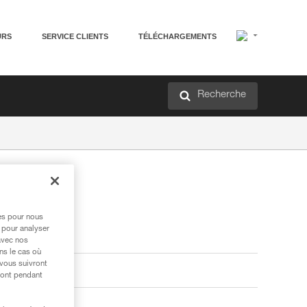
URS
SERVICE CLIENTS
TÉLÉCHARGEMENTS
Recherche
res pour nous
 pour analyser
avec nos
ns le cas où
 vous suivront
ront pendant