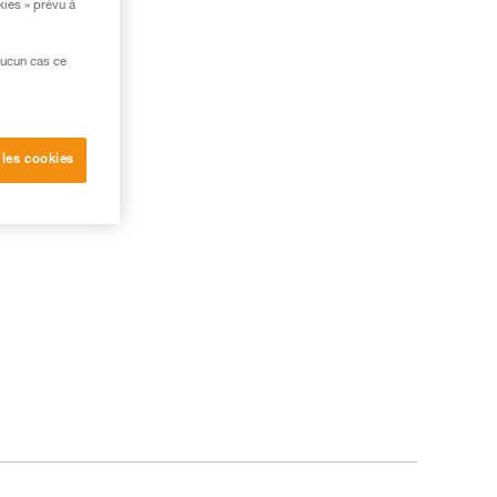
kies » prévu à
aucun cas ce
 les cookies