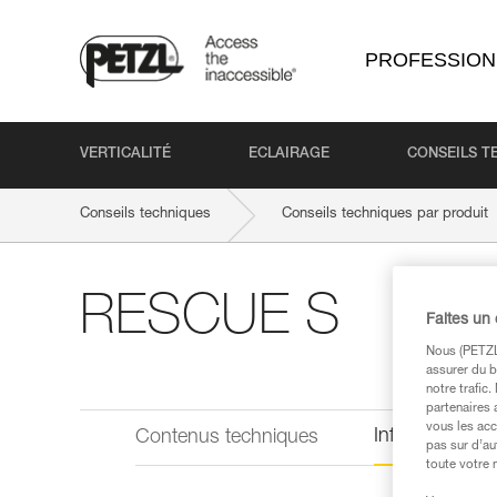
PROFESSION
VERTICALITÉ
ECLAIRAGE
CONSEILS T
Conseils techniques
Conseils techniques par produit
RESCUE S
Faites un
Nous (PETZL 
assurer du b
notre trafic
partenaires 
vous les acc
Informations 
Contenus techniques
pas sur d’au
toute votre 