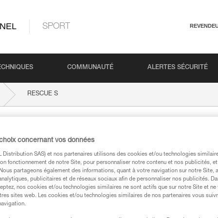
NEL
SPORT
REVENDE
ECHNIQUES
COMMUNAUTÉ
ALERTES SÉCURITÉ
RESCUE S
 choix concernant vos données
Distribution SAS) et nos partenaires utilisons des cookies et/ou technologies similai
on fonctionnement de notre Site, pour personnaliser notre contenu et nos publicités, et
. Nous partageons également des informations, quant à votre navigation sur notre Site, 
analytiques, publicitaires et de réseaux sociaux afin de personnaliser nos publicités. Da
eptez, nos cookies et/ou technologies similaires ne sont actifs que sur notre Site et ne
techniques
tres sites web. Les cookies et/ou technologies similaires de nos partenaires vous suiv
navigation.