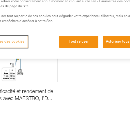
retirer votre consentement à tout moment en cliquant sur le lien « Paramètres des coo
 bas de page du Site.
efuser tout ou partie de ces cookies peut dégrader votre expérience utilisateur, mais en 
s empêchera d’accéder à notre Site.
ormance et information produits
es des cookies
Tout refuser
Autoriser tous
fficacité et rendement de
s avec MAESTRO, I’D...