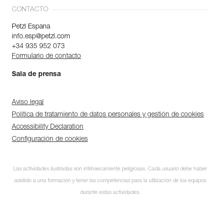
CONTACTO
Petzl Espana
info.esp@petzl.com
+34 935 952 073
Formulario de contacto
Sala de prensa
Aviso legal
Política de tratamiento de datos personales y gestión de cookies
Accessibility Declaration
Configuración de cookies
Las actividades ilustradas son intrínsecamente peligrosas. Cada usuario debe haber
asistido a una formación y tener las competencias para la utilización de los equipos
durante estas actividades.