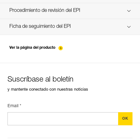
descubra ePPEcentre
Procedimiento de revisión del EPI
verif-EPI-poulies-procedure-ES
Ficha de seguimiento del EPI
verif-EPI-poulies-suivi-ES
Ver la página del producto
Suscríbase al boletín
y mantente conectado con nuestras noticias
Email *