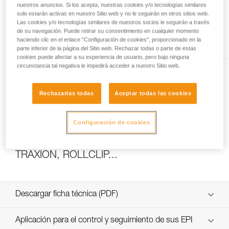
nuestros anuncios. Si los acepta, nuestras cookies y/o tecnologías similares
solo estarán activas en nuestro Sitio web y no le seguirán en otros sitios web.
Las cookies y/o tecnologías similares de nuestros socios le seguirán a través
de su navegación. Puede retirar su consentimiento en cualquier momento
Cómo calcular la relación del polipasto
haciendo clic en el enlace "Configuración de cookies", proporcionado en la
parte inferior de la página del Sitio web. Rechazar todas o parte de estas
cookies puede afectar a su experiencia de usuario, pero bajo ninguna
circunstancia tal negativa le impedirá acceder a nuestro Sitio web.
Rechazarlas todas
Aceptar todas las cookies
Configuración de cookies
Ensayos de eficacia y rendimiento de
polipastos con MAESTRO, I’D S, PRO
TRAXION, ROLLCLIP...
Descargar ficha técnica (PDF)
Technical Notice
Aplicación para el control y seguimiento de sus EPI