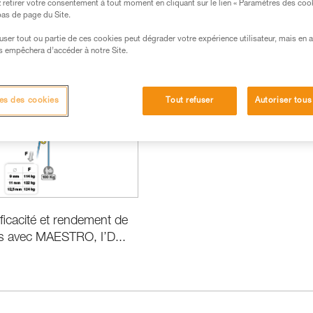
retirer votre consentement à tout moment en cliquant sur le lien « Paramètres des coo
 bas de page du Site.
efuser tout ou partie de ces cookies peut dégrader votre expérience utilisateur, mais en 
s empêchera d’accéder à notre Site.
ormance et information produits
es des cookies
Tout refuser
Autoriser tous
fficacité et rendement de
s avec MAESTRO, I’D...