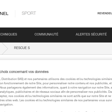
NEL
SPORT
REVENDE
ECHNIQUES
COMMUNAUTÉ
ALERTES SÉCURITÉ
RESCUE S
 choix concernant vos données
Distribution SAS) et nos partenaires utilisons des cookies et/ou technologies similai
on fonctionnement de notre Site, pour personnaliser notre contenu et nos publicités, et
. Nous partageons également des informations, quant à votre navigation sur notre Site, 
analytiques, publicitaires et de réseaux sociaux afin de personnaliser nos publicités. Da
eptez, nos cookies et/ou technologies similaires ne sont actifs que sur notre Site et ne
techniques
tres sites web. Les cookies et/ou technologies similaires de nos partenaires vous suiv
navigation.