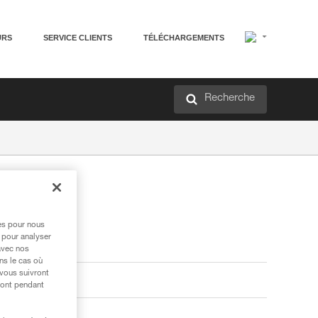
URS
SERVICE CLIENTS
TÉLÉCHARGEMENTS
Recherche
res pour nous
 pour analyser
avec nos
ns le cas où
 vous suivront
ront pendant