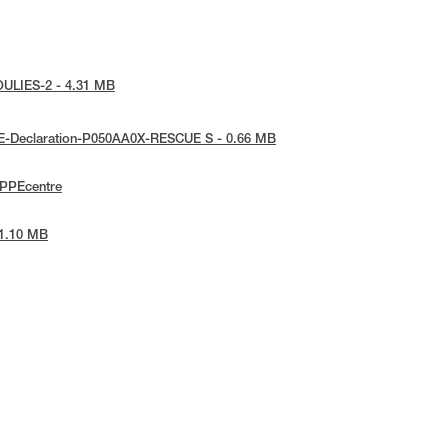
POULIES-2 - 4.31 MB
 UE-Declaration-P050AA0X-RESCUE S - 0.66 MB
ePPEcentre
 1.10 MB