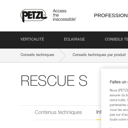
PROFESSION
VERTICALITÉ
ECLAIRAGE
CONSEILS T
Conseils techniques
Conseils techniques par produit
RESCUE S
Faites un
Nous (PETZL 
assurer du b
notre trafic
partenaires 
vous les acc
Informations 
Contenus techniques
pas sur d’au
toute votre 