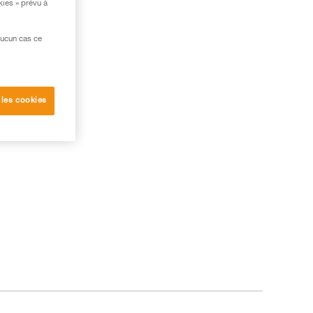
kies » prévu à
aucun cas ce
 les cookies