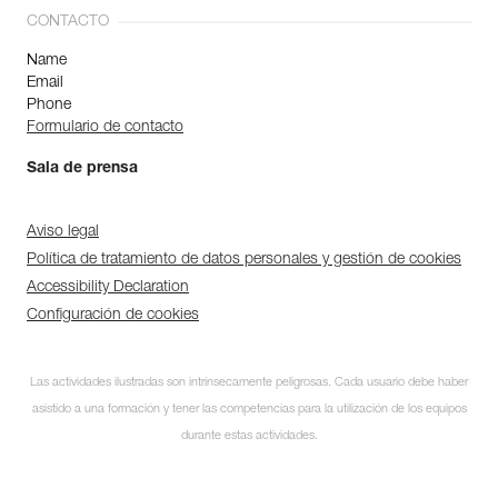
CONTACTO
Name
Email
Phone
Formulario de contacto
Sala de prensa
Aviso legal
Política de tratamiento de datos personales y gestión de cookies
Accessibility Declaration
Configuración de cookies
Las actividades ilustradas son intrínsecamente peligrosas. Cada usuario debe haber
asistido a una formación y tener las competencias para la utilización de los equipos
durante estas actividades.