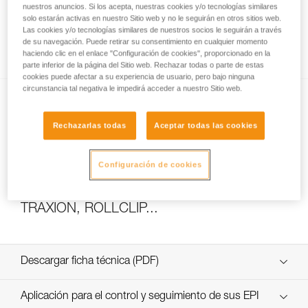
nuestros anuncios. Si los acepta, nuestras cookies y/o tecnologías similares
solo estarán activas en nuestro Sitio web y no le seguirán en otros sitios web.
Las cookies y/o tecnologías similares de nuestros socios le seguirán a través
de su navegación. Puede retirar su consentimiento en cualquier momento
Cómo calcular la relación del polipasto
haciendo clic en el enlace "Configuración de cookies", proporcionado en la
parte inferior de la página del Sitio web. Rechazar todas o parte de estas
cookies puede afectar a su experiencia de usuario, pero bajo ninguna
circunstancia tal negativa le impedirá acceder a nuestro Sitio web.
Rechazarlas todas
Aceptar todas las cookies
Configuración de cookies
Ensayos de eficacia y rendimiento de
polipastos con MAESTRO, I’D S, PRO
TRAXION, ROLLCLIP...
Descargar ficha técnica (PDF)
Technical Notice
Aplicación para el control y seguimiento de sus EPI