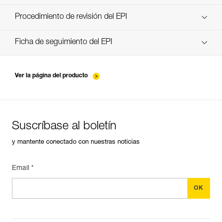
descubra ePPEcentre
Procedimiento de revisión del EPI
verif-EPI-poulies-procedure-ES
Ficha de seguimiento del EPI
verif-EPI-poulies-suivi-ES
Ver la página del producto
Suscríbase al boletín
y mantente conectado con nuestras noticias
Email *