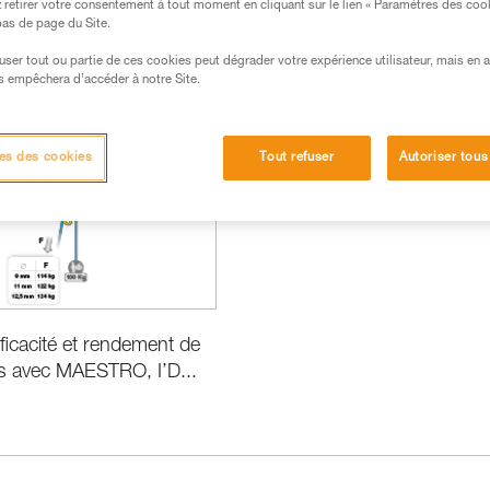
retirer votre consentement à tout moment en cliquant sur le lien « Paramètres des coo
 bas de page du Site.
efuser tout ou partie de ces cookies peut dégrader votre expérience utilisateur, mais en 
s empêchera d’accéder à notre Site.
ormance et information produits
es des cookies
Tout refuser
Autoriser tous
fficacité et rendement de
s avec MAESTRO, I’D...