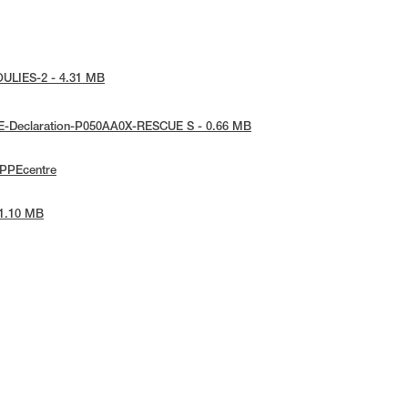
POULIES-2 - 4.31 MB
 UE-Declaration-P050AA0X-RESCUE S - 0.66 MB
ePPEcentre
 1.10 MB