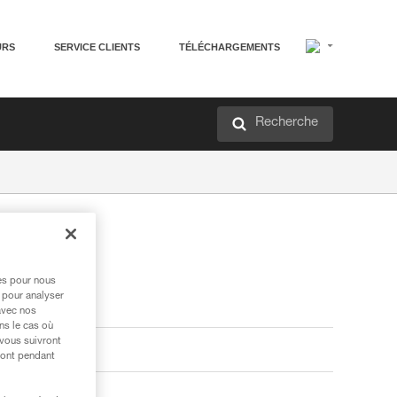
URS
SERVICE CLIENTS
TÉLÉCHARGEMENTS
Recherche
res pour nous
 pour analyser
avec nos
ns le cas où
 vous suivront
ront pendant