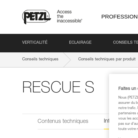
PROFESSION
VERTICALITÉ
ECLAIRAGE
CONSEILS T
Conseils techniques
Conseils techniques par produit
RESCUE S
Faites un
Nous (PETZL 
assurer du b
notre trafic
partenaires 
vous les acc
Informations 
Contenus techniques
pas sur d’au
toute votre 