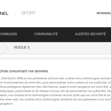
NEL
SPORT
REVENDE
ECHNIQUES
COMMUNAUTÉ
ALERTES SÉCURITÉ
RESCUE S
 choix concernant vos données
Distribution SAS) et nos partenaires utilisons des cookies et/ou technologies similai
on fonctionnement de notre Site, pour personnaliser notre contenu et nos publicités, et
. Nous partageons également des informations, quant à votre navigation sur notre Site, 
analytiques, publicitaires et de réseaux sociaux afin de personnaliser nos publicités. Da
eptez, nos cookies et/ou technologies similaires ne sont actifs que sur notre Site et ne
techniques
tres sites web. Les cookies et/ou technologies similaires de nos partenaires vous suiv
navigation.