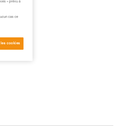
kies » prévu à
aucun cas ce
 les cookies