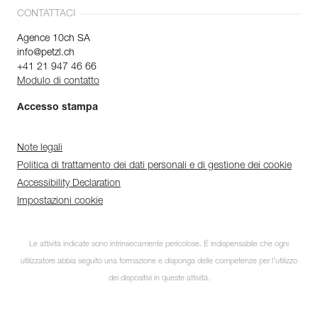
CONTATTACI
Agence 10ch SA
info@petzl.ch
+41 21 947 46 66
Modulo di contatto
Accesso stampa
Note legali
Politica di trattamento dei dati personali e di gestione dei cookie
Accessibility Declaration
Impostazioni cookie
Le attività indicate sono intrinsecamente pericolose. È indispensabile che ogni
utilizzatore abbia seguito una formazione e disponga delle competenze per l’utilizzo
dei dispositivi in queste attività.