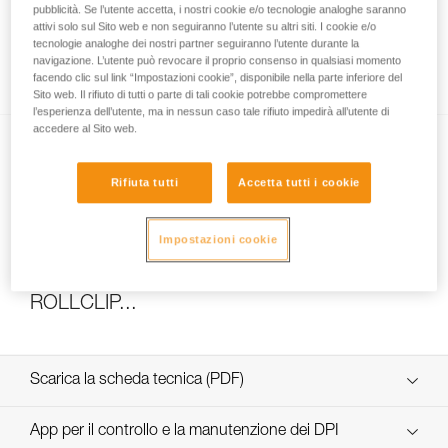
pubblicità. Se l’utente accetta, i nostri cookie e/o tecnologie analoghe saranno
attivi solo sul Sito web e non seguiranno l’utente su altri siti. I cookie e/o
tecnologie analoghe dei nostri partner seguiranno l’utente durante la
navigazione. L’utente può revocare il proprio consenso in qualsiasi momento
Come calcolare il rapporto del paranco
facendo clic sul link “Impostazioni cookie”, disponibile nella parte inferiore del
Sito web. Il rifiuto di tutti o parte di tali cookie potrebbe compromettere
l’esperienza dell’utente, ma in nessun caso tale rifiuto impedirà all’utente di
accedere al Sito web.
Rifiuta tutti
Accetta tutti i cookie
Impostazioni cookie
Test di efficacia e rendimento di un paranco
con MAESTRO, I’D S, PRO TRAXION,
ROLLCLIP...
Scarica la scheda tecnica (PDF)
Technical Notice
App per il controllo e la manutenzione dei DPI