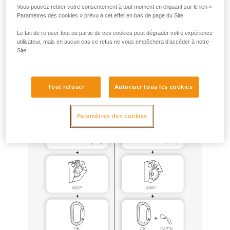
Vous pouvez retirer votre consentement à tout moment en cliquant sur le lien «
Paramètres des cookies » prévu à cet effet en bas de page du Site.
ASAP et ASAP LOCK peuvent être utilisés pour cet usage,
avec les mêmes configurations matérielles que celles
Le fait de refuser tout ou partie de ces cookies peut dégrader votre expérience
certifiées EN 12841 (notamment ASAP’SORBER 20, 40 ou
utilisateur, mais en aucun cas ce refus ne vous empêchera d’accéder à notre
Site.
AXESS, cordes EN1891 type A nouées à l’ancrage), en
respectant toutes les précautions d’usage décrites dans les
notices de ces produits.
Tout refuser
Autoriser tous les cookies
Paramètres des cookies