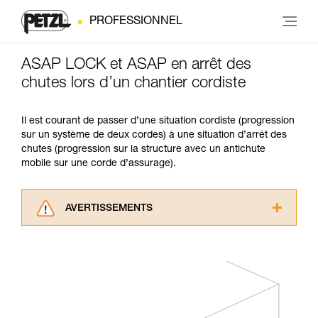
PROFESSIONNEL
ASAP LOCK et ASAP en arrêt des
chutes lors d’un chantier cordiste
Il est courant de passer d’une situation cordiste (progression
sur un système de deux cordes) à une situation d’arrêt des
chutes (progression sur la structure avec un antichute
mobile sur une corde d’assurage).
AVERTISSEMENTS
Lisez attentivement les notices techniques des
produits utilisés dans ce conseil avant de le
consulter. Vous devez avoir compris les
informations de la notice technique pour
pouvoir comprendre ce complément
d’informations.