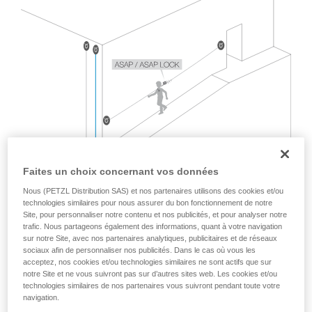
Maîtriser ces techniques nécessite une
formation et un entraînement spécifique. Validez
avec un professionnel votre capacité à refaire
la manipulation, seul, en toute sécurité, avant
de la reproduire en autonomie.
Nous donnons des exemples de techniques
liées à votre activité. Il peut en exister d’autres
que nous ne décrivons pas ici.
Faites un choix concernant vos données
Nous (PETZL Distribution SAS) et nos partenaires utilisons des cookies et/ou
technologies similaires pour nous assurer du bon fonctionnement de notre
Site, pour personnaliser notre contenu et nos publicités, et pour analyser notre
trafic. Nous partageons également des informations, quant à votre navigation
sur notre Site, avec nos partenaires analytiques, publicitaires et de réseaux
sociaux afin de personnaliser nos publicités. Dans le cas où vous les
acceptez, nos cookies et/ou technologies similaires ne sont actifs que sur
notre Site et ne vous suivront pas sur d’autres sites web. Les cookies et/ou
technologies similaires de nos partenaires vous suivront pendant toute votre
La norme EN 12841, qui encadre les usages cordistes avec
navigation.
deux cordes, ne couvre pas cette situation.