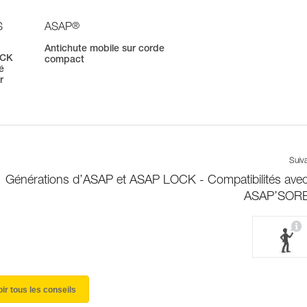
®
S
ASAP
Antichute mobile sur corde
OCK
compact
é
r
Suiv
Générations d’ASAP et ASAP LOCK - Compatibilités avec
ASAP’SOR
oir tous les conseils