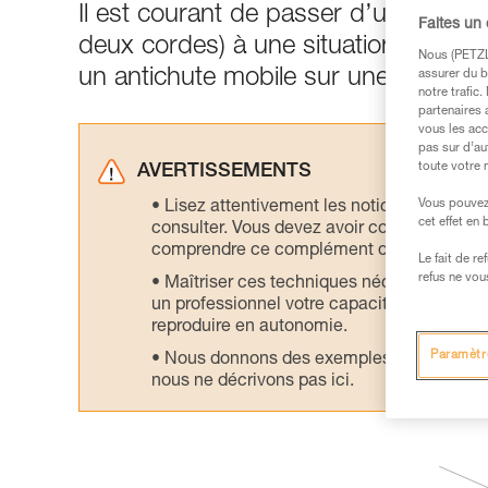
Il est courant de passer d’une situa
Faites un
deux cordes) à une situation d’arrêt
Nous (PETZL 
un antichute mobile sur une corde d
assurer du b
notre trafic
partenaires 
vous les acc
pas sur d’au
toute votre 
AVERTISSEMENTS
Vous pouvez 
Lisez attentivement les notices technique
cet effet en
consulter. Vous devez avoir compris les in
comprendre ce complément d’informations
Le fait de r
refus ne vou
Maîtriser ces techniques nécessite une f
un professionnel votre capacité à refaire la
reproduire en autonomie.
Paramètr
Nous donnons des exemples de techniques l
nous ne décrivons pas ici.