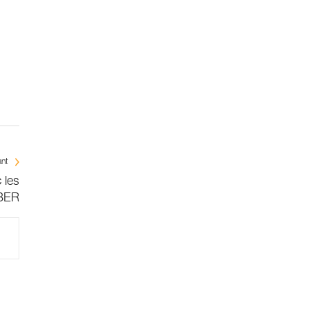
ant
 les
BER