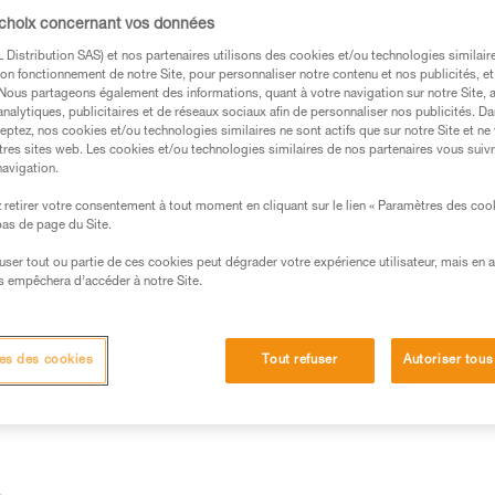
tion cordiste (progression sur un système de
 choix concernant vos données
 des chutes (progression sur la structure av
Distribution SAS) et nos partenaires utilisons des cookies et/ou technologies similai
’assurage).
on fonctionnement de notre Site, pour personnaliser notre contenu et nos publicités, et
. Nous partageons également des informations, quant à votre navigation sur notre Site, 
analytiques, publicitaires et de réseaux sociaux afin de personnaliser nos publicités. Da
eptez, nos cookies et/ou technologies similaires ne sont actifs que sur notre Site et ne
tres sites web. Les cookies et/ou technologies similaires de nos partenaires vous suiv
navigation.
retirer votre consentement à tout moment en cliquant sur le lien « Paramètres des coo
s des produits utilisés dans ce conseil avant de le
 bas de page du Site.
formations de la notice technique pour pouvoir
.
efuser tout ou partie de ces cookies peut dégrader votre expérience utilisateur, mais en 
s empêchera d’accéder à notre Site.
ormation et un entraînement spécifique. Validez avec
 manipulation, seul, en toute sécurité, avant de la
es des cookies
Tout refuser
Autoriser tous
iées à votre activité. Il peut en exister d’autres que