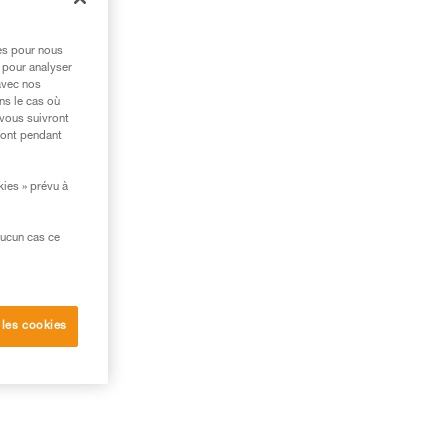
ec
res pour nous
 pour analyser
avec nos
ns le cas où
 vous suivront
ront pendant
kies » prévu à
aucun cas ce
 les cookies