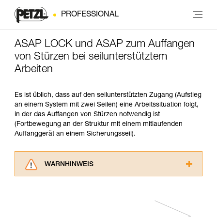
PROFESSIONAL
ASAP LOCK und ASAP zum Auffangen
von Stürzen bei seilunterstütztem
Arbeiten
Es ist üblich, dass auf den seilunterstützten Zugang (Aufstieg
an einem System mit zwei Seilen) eine Arbeitssituation folgt,
in der das Auffangen von Stürzen notwendig ist
(Fortbewegung an der Struktur mit einem mitlaufenden
Auffanggerät an einem Sicherungsseil).
WARNHINWEIS
Lesen Sie die Gebrauchsanweisungen der
Produkte, um die es in diesem Tech Tipp geht,
aufmerksam durch, bevor Sie diesen zu Rate
ziehen. Um diese Zusatzinformationen