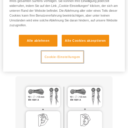
Ihres gesamten Surfens verfolgen. Sie können Ihre Einwilligung jederzeit
Die Norm EN 12841, die die Verwendungen für
widerrufen, indem Sie auf den Link „Cookie-Einstellungen“ klicken, der sich am
seilunterstütztes Arbeiten mit zwei Seilen regelt, deckt diese
unteren Rand der Website befindet. Die Ablehnung aller oder eines Teils dieser
Cookies kann Ihre Benutzererfahrung beeinträchtigen, aber unter keinen
Situation nicht ab.
Umständen wird eine solche Ablehnung Sie daran hindern, auf unsere Website
zuzugreifen.
ASAP und ASAP LOCK können für diesen Zweck verwendet
werden, mit den gleichen materiellen Konfigurationen wie die
Alle ablehnen
Alle Cookies akzeptieren
nach EN 12841 zertifizierten (insbesondere ASAP’SORBER
20, 40 oder AXESS, am Anschlagpunkt verknotete Seile
nach EN 1891 Typ A), unter Beachtung aller in den
Cookie-Einstellungen
Gebrauchsanweisungen dieser Produkte beschriebenen
Vorsichtsmaßnahmen.