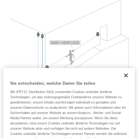
verstehen zu können, müssen Sie zuerst die in
der Gebrauchsanweisung enthaltenen
Informationen richtig verstanden haben.
Die Beherrschung dieser Techniken setzt eine
entsprechende Ausbildung und ein spezielles
Training voraus. Prüfen Sie zusammen mit
einem Profi, ob Sie in der Lage sind, den
Vorgang alleine sicher zu wiederholen, bevor
Sie ihn eigenständig durchführen.
Wir geben Beispiele für die mit Ihrer Aktivität
verbundenen Techniken. Möglicherweise gibt es
noch andere Techniken, die hier nicht
beschrieben werden.
Sie entscheiden, welche Daten Sie teilen
Wir (PETZL Distribution SAS) verwenden Cookies und/oder ähnliche
Technologien, um das ordnungsgemäße Funktionieren unserer Website zu
gewährleisten, unsere Inhalte und Anzeigen individuell zu gestalten und
unseren Datenverkehr zu analysieren. Wir geben auch Informationen über Ihr
Surfverhalten auf unserer Website an unsere Analyse-, Werbe- und Social-
Media-Partner weiter, um unsere Werbung anzupassen. Wenn Sie diese
akzeptieren, sind unsere Cookies und/oder ähnliche Technologien nur auf
unserer Website aktiv und verfolgen Sie nicht auf andere Websites. Die
Cookies und/oder ähnliche Technologien unserer Partner werden Sie während