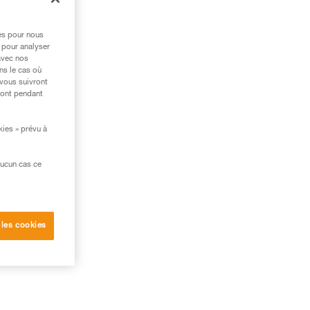
ec
res pour nous
 pour analyser
avec nos
ns le cas où
 vous suivront
ront pendant
kies » prévu à
aucun cas ce
 les cookies