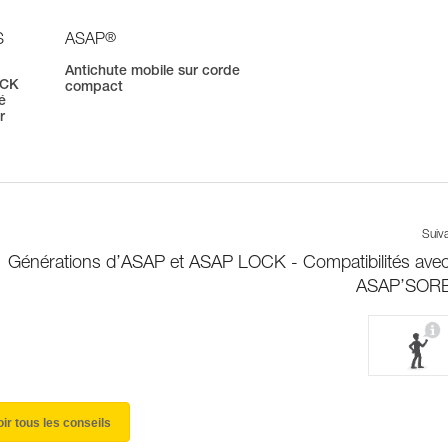
®
S
ASAP
Antichute mobile sur corde
OCK
compact
é
r
Suiv
Générations d’ASAP et ASAP LOCK - Compatibilités avec
ASAP’SOR
oir tous les conseils