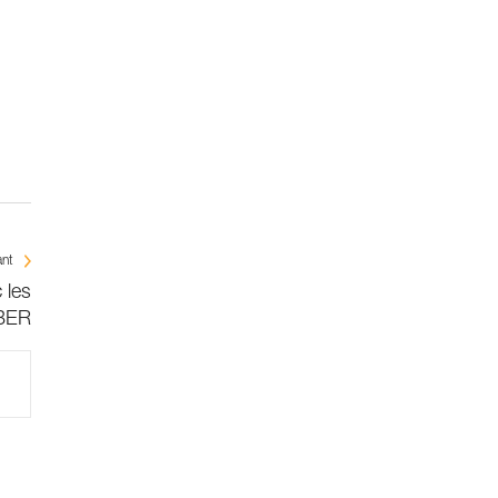
ant
 les
BER