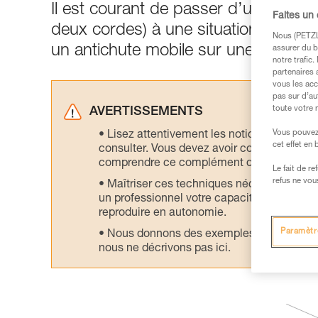
Il est courant de passer d’une situa
Faites un
deux cordes) à une situation d’arrêt
Nous (PETZL 
un antichute mobile sur une corde d
assurer du b
notre trafic
partenaires 
vous les acc
pas sur d’au
toute votre 
AVERTISSEMENTS
Vous pouvez 
Lisez attentivement les notices technique
cet effet en
consulter. Vous devez avoir compris les in
comprendre ce complément d’informations
Le fait de r
refus ne vou
Maîtriser ces techniques nécessite une f
un professionnel votre capacité à refaire la
reproduire en autonomie.
Paramètr
Nous donnons des exemples de techniques l
nous ne décrivons pas ici.