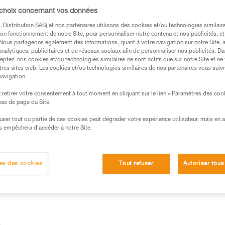
tion cordiste (progression sur un système de
 choix concernant vos données
 des chutes (progression sur la structure av
Distribution SAS) et nos partenaires utilisons des cookies et/ou technologies similai
’assurage).
on fonctionnement de notre Site, pour personnaliser notre contenu et nos publicités, et
. Nous partageons également des informations, quant à votre navigation sur notre Site, 
analytiques, publicitaires et de réseaux sociaux afin de personnaliser nos publicités. Da
eptez, nos cookies et/ou technologies similaires ne sont actifs que sur notre Site et ne
tres sites web. Les cookies et/ou technologies similaires de nos partenaires vous suiv
navigation.
retirer votre consentement à tout moment en cliquant sur le lien « Paramètres des coo
s des produits utilisés dans ce conseil avant de le
 bas de page du Site.
formations de la notice technique pour pouvoir
.
efuser tout ou partie de ces cookies peut dégrader votre expérience utilisateur, mais en 
s empêchera d’accéder à notre Site.
ormation et un entraînement spécifique. Validez avec
 manipulation, seul, en toute sécurité, avant de la
es des cookies
Tout refuser
Autoriser tous
iées à votre activité. Il peut en exister d’autres que