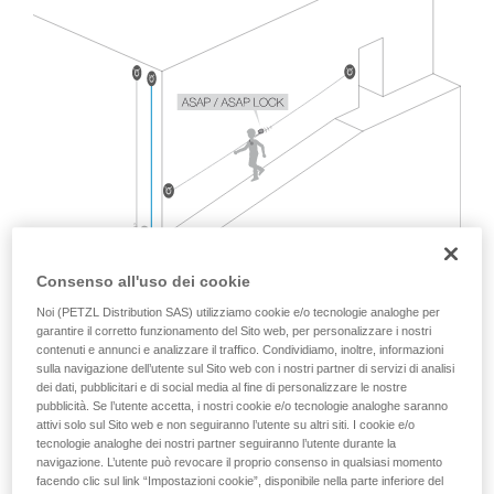
formazione ed un addestramento specifico.
Verificate con un professionista la vostra
capacità di rifare la manovra, da soli, in piena
sicurezza, prima di riprodurla autonomamente.
Forniamo esempi di tecniche relative alla vostra
attività. Ne possono esistere altre che non
vengono qui descritte.
Consenso all'uso dei cookie
Noi (PETZL Distribution SAS) utilizziamo cookie e/o tecnologie analoghe per
garantire il corretto funzionamento del Sito web, per personalizzare i nostri
contenuti e annunci e analizzare il traffico. Condividiamo, inoltre, informazioni
sulla navigazione dell’utente sul Sito web con i nostri partner di servizi di analisi
dei dati, pubblicitari e di social media al fine di personalizzare le nostre
pubblicità. Se l’utente accetta, i nostri cookie e/o tecnologie analoghe saranno
attivi solo sul Sito web e non seguiranno l’utente su altri siti. I cookie e/o
tecnologie analoghe dei nostri partner seguiranno l’utente durante la
La norma EN 12841, che disciplina l’utilizzo di due funi da
navigazione. L’utente può revocare il proprio consenso in qualsiasi momento
facendo clic sul link “Impostazioni cookie”, disponibile nella parte inferiore del
parte dei cordisti, non copre questa situazione.