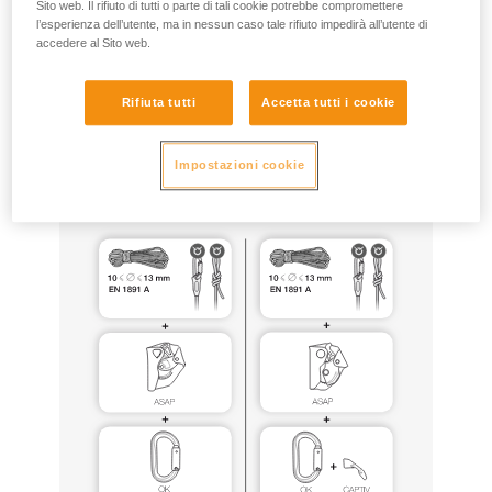
Sito web. Il rifiuto di tutti o parte di tali cookie potrebbe compromettere
l’esperienza dell’utente, ma in nessun caso tale rifiuto impedirà all’utente di
accedere al Sito web.
ASAP e ASAP LOCK possono essere utilizzati per questo
scopo, con le stesse configurazioni materiali di quelle
certificate EN 12841 (in particolare ASAP’SORBER 20, 40 o
Rifiuta tutti
Accetta tutti i cookie
AXESS, funi EN1891 tipo A annodate sull’ancoraggio),
rispettando tutte le precauzioni d’uso descritte nelle note
informative di questi prodotti.
Impostazioni cookie