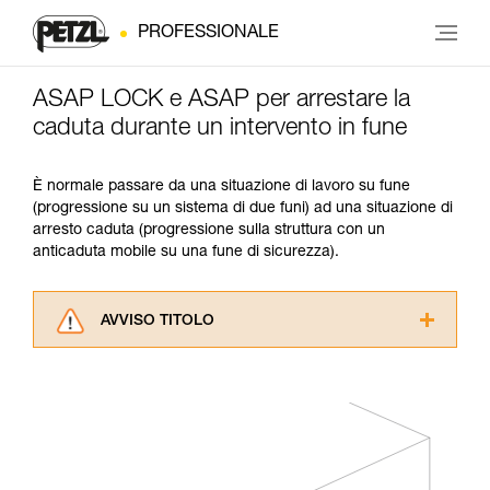
PROFESSIONALE
ASAP LOCK e ASAP per arrestare la
caduta durante un intervento in fune
È normale passare da una situazione di lavoro su fune
(progressione su un sistema di due funi) ad una situazione di
arresto caduta (progressione sulla struttura con un
anticaduta mobile su una fune di sicurezza).
AVVISO TITOLO
Leggere attentamente le istruzioni tecniche dei
prodotti utilizzati in questo consiglio prima di
consultarlo. Dovete aver compreso le
informazioni dell’istruzione tecnica per poter
capire queste ulteriori informazioni.
La padronanza di queste tecniche richiede una