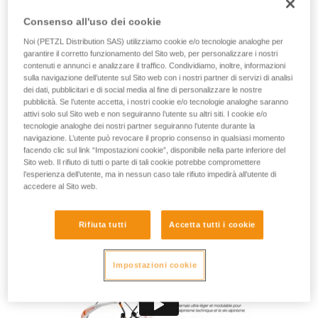
minimale appositamente studiata per le escursioni tecniche
di alpinismo e scialpinismo. Pratica, può essere indossata
Consenso all'uso dei cookie
senza togliere gli sci o i ramponi. È anche modulare, grazie
Noi (PETZL Distribution SAS) utilizziamo cookie e/o tecnologie analoghe per
alle imbottiture amovibili della cintura e dei cosciali che
garantire il corretto funzionamento del Sito web, per personalizzare i nostri
consentono di adattarne il comfort e la leggerezza. I
contenuti e annunci e analizzare il traffico. Condividiamo, inoltre, informazioni
portamateriali e passanti portachiodi consentono di tenere
sulla navigazione dell’utente sul Sito web con i nostri partner di servizi di analisi
sempre a portata di mano l’attrezzatura.
dei dati, pubblicitari e di social media al fine di personalizzare le nostre
pubblicità. Se l’utente accetta, i nostri cookie e/o tecnologie analoghe saranno
attivi solo sul Sito web e non seguiranno l’utente su altri siti. I cookie e/o
Avete bisogno d'aiuto per trovare l'imbragatura che fa per
tecnologie analoghe dei nostri partner seguiranno l’utente durante la
voi?
navigazione. L’utente può revocare il proprio consenso in qualsiasi momento
facendo clic sul link “Impostazioni cookie”, disponibile nella parte inferiore del
TROVARE L'IMBRAGATURA GIUSTA
Sito web. Il rifiuto di tutti o parte di tali cookie potrebbe compromettere
l’esperienza dell’utente, ma in nessun caso tale rifiuto impedirà all’utente di
accedere al Sito web.
Rifiuta tutti
Accetta tutti i cookie
Impostazioni cookie