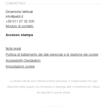
CONTATTACI
Dinamiche Verticali
info@petzl.it
+39 011 27 32 500
Modulo di contatto
Accesso stampa
Note legali
Politica di trattamento dei dati personali e di gestione dei cookie
Accessibility Declaration
Impostazioni cookie
Le attività indicate sono intrinsecamente pericolose. È indispensabile che ogni
utilizzatore abbia seguito una formazione e disponga delle competenze per l’utilizzo
dei dispositivi in queste attività.