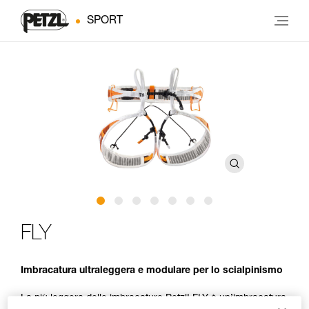
SPORT
FLY
Imbracatura ultraleggera e modulare per lo scialpinismo
La più leggera delle imbracature Petzl! FLY è un’imbracatura