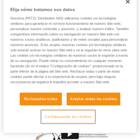
minimalista especialmente adecuado para las salidas
técnicas en alpinismo y esquí de montaña. Práctico, se
Elija cómo tratamos sus datos
puede colocar sin quitarse los esquís o crampones. También
Nosotros [PETZL Distribution SAS) utilizamos cookies y/o tecnologías
es modulable gracias a los acolchados amovibles del
similares para garantizar el correcto funcionamiento de nuestro Sitio web,
cinturón y las perneras que permiten modular el confort y la
personalizar nuestro contenido y anuncios, y analizar nuestro tráfico. También
ligereza. Sus anillos portamaterial y trabillas portatornillos
compartimos información sobre su navegación en nuestro Sitio web con
para hielo permiten tener el equipo siempre al alcance de la
nuestros socios analíticos, publicitarios y de redes sociales para personalizar
nuestros anuncios. Si los acepta, nuestras cookies y/o tecnologías similares
mano.
solo estarán activas en nuestro Sitio web y no le seguirán en otros sitios web.
Las cookies y/o tecnologías similares de nuestros socios le seguirán a través
¿Necesitas ayuda para encontrar arnés?
de su navegación. Puede retirar su consentimiento en cualquier momento
haciendo clic en el enlace "Configuración de cookies", proporcionado en la
ENCUENTRA TU ARNÉS
parte inferior de la página del Sitio web. Rechazar todas o parte de estas
cookies puede afectar a su experiencia de usuario, pero bajo ninguna
circunstancia tal negativa le impedirá acceder a nuestro Sitio web.
Rechazarlas todas
Aceptar todas las cookies
Configuración de cookies