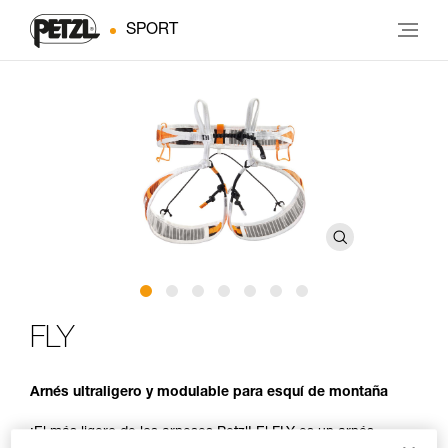
SPORT
FLY
Arnés ultraligero y modulable para esquí de montaña
¡El más ligero de los arneses Petzl! El FLY es un arnés