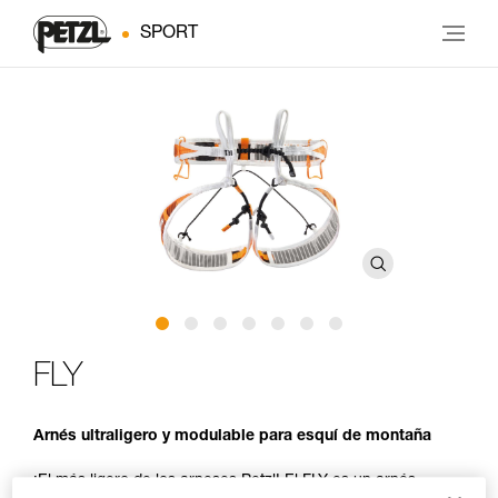
SPORT
FLY
Arnés ultraligero y modulable para esquí de montaña
¡El más ligero de los arneses Petzl! El FLY es un arnés