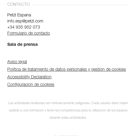
CONTACTO
Petzl Espana
info.esp@petzl.com
+34 935 952 073
Formulario de contacto
Sala de prensa
Aviso legal
Política de tratamiento de datos personales y gestión de cookies
Accessibility Declaration
Configuración de cookies
Las actividades ilustradas son intrínsecamente peligrosas. Cada usuario debe haber
asistido a una formación y tener las competencias para la utilización de los equipos
durante estas actividades.