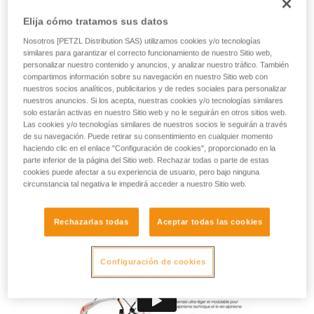
minimalista especialmente adecuado para las salidas
técnicas en alpinismo y esquí de montaña. Práctico, se
Elija cómo tratamos sus datos
puede colocar sin quitarse los esquís o crampones. También
Nosotros [PETZL Distribution SAS) utilizamos cookies y/o tecnologías
es modulable gracias a los acolchados amovibles del
similares para garantizar el correcto funcionamiento de nuestro Sitio web,
cinturón y las perneras que permiten modular el confort y la
personalizar nuestro contenido y anuncios, y analizar nuestro tráfico. También
ligereza. Sus anillos portamaterial y trabillas portatornillos
compartimos información sobre su navegación en nuestro Sitio web con
para hielo permiten tener el equipo siempre al alcance de la
nuestros socios analíticos, publicitarios y de redes sociales para personalizar
nuestros anuncios. Si los acepta, nuestras cookies y/o tecnologías similares
mano.
solo estarán activas en nuestro Sitio web y no le seguirán en otros sitios web.
Las cookies y/o tecnologías similares de nuestros socios le seguirán a través
¿Necesitas ayuda para encontrar arnés?
de su navegación. Puede retirar su consentimiento en cualquier momento
haciendo clic en el enlace "Configuración de cookies", proporcionado en la
ENCUENTRA TU ARNÉS
parte inferior de la página del Sitio web. Rechazar todas o parte de estas
cookies puede afectar a su experiencia de usuario, pero bajo ninguna
circunstancia tal negativa le impedirá acceder a nuestro Sitio web.
Rechazarlas todas
Aceptar todas las cookies
Configuración de cookies