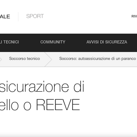
ALE
SPORT
RI
I TECNICI
COMMUNITY
AVVISI DI SICUREZZA
Soccorso tecnico
Soccorso: autoassicurazione di un paranc
icurazione di
ello o REEVE