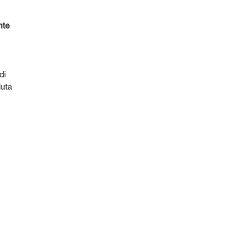
nte
di
duta