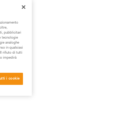
unzionamento
oltre,
i, pubblicitari
/o tecnologie
ogie analoghe
nso in qualsiasi
rifiuto di tutti
to impedirà
utti i cookie