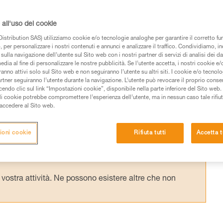
ORBER AXESS) consente di fornire
ioni di sollevamento complesse che
all'uso dei cookie
: ad esempio, tecniche di sollevamento ad
istribution SAS) utilizziamo cookie e/o tecnologie analoghe per garantire il corretto f
 per personalizzare i nostri contenuti e annunci e analizzare il traffico. Condividiamo, in
 di sollevamento su REEVE.
sulla navigazione dell’utente sul Sito web con i nostri partner di servizi di analisi dei dat
edia al fine di personalizzare le nostre pubblicità. Se l’utente accetta, i nostri cookie e
anno attivi solo sul Sito web e non seguiranno l’utente su altri siti. I cookie e/o tecnol
artner seguiranno l’utente durante la navigazione. L’utente può revocare il proprio conse
do clic sul link “Impostazioni cookie”, disponibile nella parte inferiore del Sito web. Il 
ali cookie potrebbe compromettere l’esperienza dell’utente, ma in nessun caso tale rifiu
i accedere al Sito web.
 dei prodotti utilizzati in questo consiglio prima di
azioni dell’istruzione tecnica per poter capire queste
ioni cookie
Rifiuta tutti
Accetta t
de una formazione ed un addestramento specifico.
pacità di rifare la manovra, da soli, in piena sicurezza,
vostra attività. Ne possono esistere altre che non