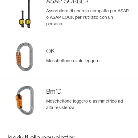
ASAP’SORBER
ASAP’SORBER AXESS o ASAP’SORBER 20 o 40 e un
Per saperne di più
connettore OK TRIACT-LOCK o Bm’D TRIACT-LOCK.
Assorbitore di energia compatto per ASAP
o ASAP LOCK per l’utilizzo con un
persona
OK
Moschettone ovale leggero
Bm’D
Moschettone leggero e asimmetrico ad
alta resistenza