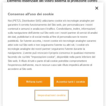
Elemento essenziale del vostro sistema di protezione contro
le cadute, ASAP LOCK vi supporta nel vostro quotidiano di
lavoratori su fune con accesso difficile. Nell’utilizzo normale,
Consenso all'uso dei cookie
negli spostamenti su fune, il dispositivo si muove liberamente
senza dover essere utilizzato. In caso di caduta o discesa
Noi (PETZL Distribution SAS) utilizziamo cookie e/o tecnologie analoghe per
non controllata (superiore a due metri al secondo), il
garantire il corretto funzionamento del Sito web, per personalizzare i nostri
contenuti e annunci e analizzare il traffico. Condividiamo, inoltre, informazioni
dispositivo si blocca sulla fune e vi arresta. La funzione
sulla navigazione dell’utente sul Sito web con i nostri partner di servizi di analisi
LOCK integrata vi consente di arrestare il dispositivo per
dei dati, pubblicitari e di social media al fine di personalizzare le nostre
ridurre l’altezza della caduta. Il braccio di collegamento
pubblicità. Se l’utente accetta, i nostri cookie e/o tecnologie analoghe saranno
facilita il superamento di frazionamenti rendendo il sistema
attivi solo sul Sito web e non seguiranno l’utente su altri siti. I cookie e/o
imperdibile e i fermi semplificano l’installazione della fune.
tecnologie analoghe dei nostri partner seguiranno l’utente durante la
navigazione. L’utente può revocare il proprio consenso in qualsiasi momento
Per gestire le situazioni di soccorso, ASAP LOCK si utilizza in
facendo clic sul link “Impostazioni cookie”, disponibile nella parte inferiore del
abbinamento con l’assorbitore di energia ASAP’SORBER
Sito web. Il rifiuto di tutti o parte di tali cookie potrebbe compromettere
AXESS.
l’esperienza dell’utente, ma in nessun caso tale rifiuto impedirà all’utente di
accedere al Sito web.
Rifiuta tutti
Accetta tutti i cookie
Impostazioni cookie