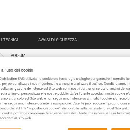
I TECNICI
AVVISI DI SICUREZZA
PODIUM
all'uso dei cookie
istribution SAS) utilizziamo cookie e/o tecnologie analoghe per garantire il corretto f
 per personalizzare i nostri contenuti e annunci e analizzare il traffico. Condividiamo, in
sulla navigazione dell’utente sul Sito web con i nostri partner di servizi di analisi dei dat
edia al fine di personalizzare le nostre pubblicità. Se l’utente accetta, i nostri cookie e
anno attivi solo sul Sito web e non seguiranno l’utente su altri siti. I cookie e/o tecnol
artner seguiranno l’utente durante la navigazione. L’utente può revocare il proprio conse
do clic sul link “Impostazioni cookie”, disponibile nella parte inferiore del Sito web. Il 
ali cookie potrebbe compromettere l’esperienza dell’utente, ma in nessun caso tale rifiu
iche
i accedere al Sito web.