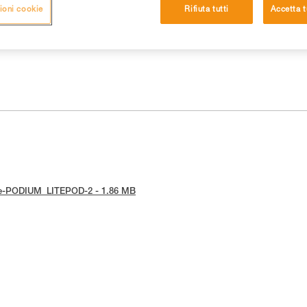
ioni cookie
Rifiuta tutti
Accetta t
otice-PODIUM_LITEPOD-2 - 1.86 MB