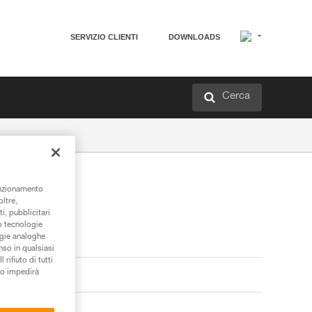
SERVIZIO CLIENTI
DOWNLOADS
Cerca
unzionamento
oltre,
i, pubblicitari
/o tecnologie
ogie analoghe
nso in qualsiasi
rifiuto di tutti
to impedirà