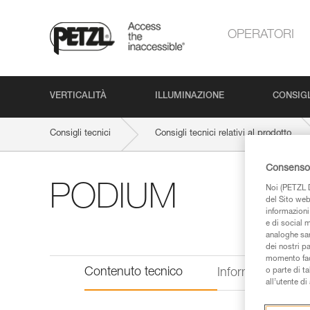
OPERATORI
VERTICALITÀ
ILLUMINAZIONE
CONSIGL
Consigli tecnici
Consigli tecnici relativi al prodotto
Consenso 
PODIUM
Noi (PETZL D
del Sito web,
informazioni 
e di social m
analoghe sar
dei nostri p
momento facen
Contenuto tecnico
o parte di t
Informazioni tecn
all’utente d