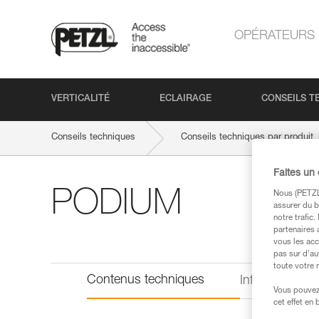
OPÉRATEURS
VERTICALITÉ
ECLAIRAGE
CONSEILS T
Conseils techniques
Conseils techniques par produit
Faites un
PODIUM
Nous (PETZL 
assurer du b
notre trafic
partenaires 
vous les acc
pas sur d’au
toute votre 
Contenus techniques
Informations 
Vous pouvez 
cet effet en