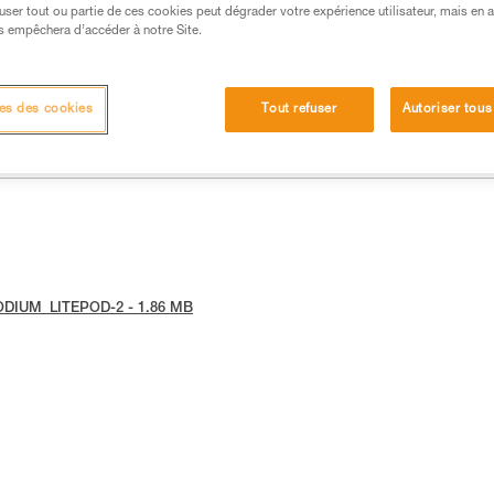
efuser tout ou partie de ces cookies peut dégrader votre expérience utilisateur, mais en 
s empêchera d’accéder à notre Site.
es des cookies
Tout refuser
Autoriser tous
e-PODIUM_LITEPOD-2 - 1.86 MB