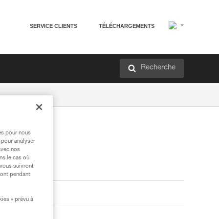
SERVICE CLIENTS
TÉLÉCHARGEMENTS
Recherche
res pour nous
 pour analyser
avec nos
ns le cas où
 vous suivront
ront pendant
kies » prévu à