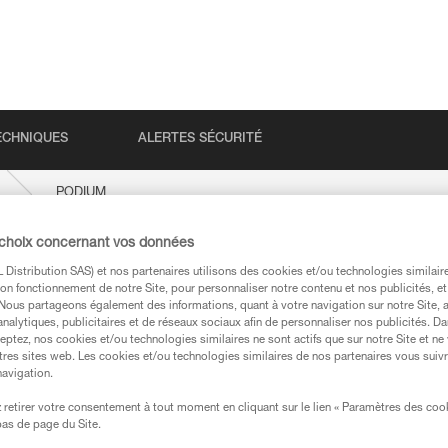
ECHNIQUES
ALERTES SÉCURITÉ
PODIUM
 choix concernant vos données
Distribution SAS) et nos partenaires utilisons des cookies et/ou technologies similai
on fonctionnement de notre Site, pour personnaliser notre contenu et nos publicités, et
. Nous partageons également des informations, quant à votre navigation sur notre Site, 
analytiques, publicitaires et de réseaux sociaux afin de personnaliser nos publicités. Da
eptez, nos cookies et/ou technologies similaires ne sont actifs que sur notre Site et ne
tres sites web. Les cookies et/ou technologies similaires de nos partenaires vous suiv
navigation.
techniques
retirer votre consentement à tout moment en cliquant sur le lien « Paramètres des coo
 bas de page du Site.