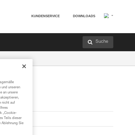
KUNDENSERVICE
DOWNLOADS
Suche
ngsgemäße
n und unseren
te an unsere
akzeptieren,
 nicht auf
Ihres
nk „Cookie-
es Teils dieser
e Ablehnung Sie