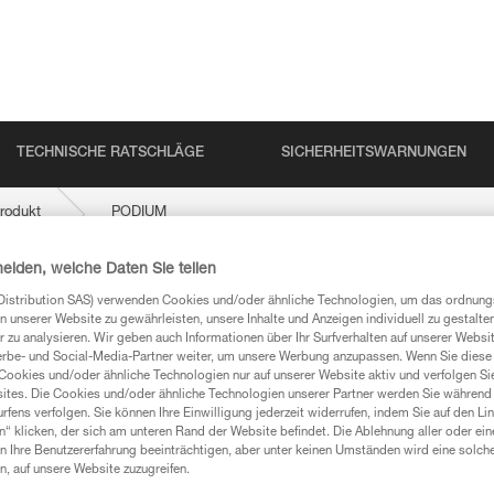
TECHNISCHE RATSCHLÄGE
SICHERHEITSWARNUNGEN
rodukt
PODIUM
heiden, welche Daten Sie teilen
Distribution SAS) verwenden Cookies und/oder ähnliche Technologien, um das ordnu
n unserer Website zu gewährleisten, unsere Inhalte und Anzeigen individuell zu gestalte
 zu analysieren. Wir geben auch Informationen über Ihr Surfverhalten auf unserer Websi
erbe- und Social-Media-Partner weiter, um unsere Werbung anzupassen. Wenn Sie diese 
Cookies und/oder ähnliche Technologien nur auf unserer Website aktiv und verfolgen Sie
ites. Die Cookies und/oder ähnliche Technologien unserer Partner werden Sie während 
fens verfolgen. Sie können Ihre Einwilligung jederzeit widerrufen, indem Sie auf den Li
mationen
n“ klicken, der sich am unteren Rand der Website befindet. Die Ablehnung aller oder ein
 Ihre Benutzererfahrung beeinträchtigen, aber unter keinen Umständen wird eine solch
n, auf unsere Website zuzugreifen.