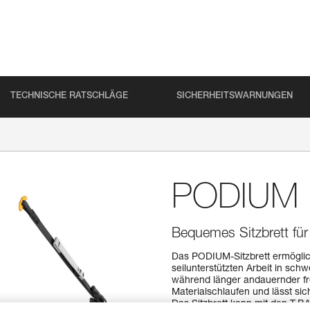
TECHNISCHE RATSCHLÄGE
SICHERHEITSWARNUNGEN
PODIUM
Bequemes Sitzbrett fü
Das PODIUM-Sitzbrett ermöglich
seilunterstützten Arbeit in sc
während länger andauernder fre
Materialschlaufen und lässt s
Das Sitzbrett kann mit den T-B