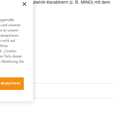
lementen oder Zubehör-Karabinern (z. B. MINO) mit dem
ngsgemäße
n und unseren
te an unsere
akzeptieren,
 nicht auf
Ihres
nk „Cookie-
es Teils dieser
e Ablehnung Sie
 akzeptieren