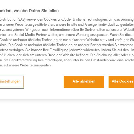
werden, oder mit Verbindungse
Gurt verbunden werden.
heiden, welche Daten Sie teilen
Distribution SAS) verwenden Cookies und/oder ähnliche Technologien, um das ordnu
Einen Händler finden
n unserer Website zu gewährleisten, unsere Inhalte und Anzeigen individuell zu gestalte
 zu analysieren. Wir geben auch Informationen über Ihr Surfverhalten auf unserer Websi
erbe- und Social-Media-Partner weiter, um unsere Werbung anzupassen. Wenn Sie diese 
Cookies und/oder ähnliche Technologien nur auf unserer Website aktiv und verfolgen Sie
ites. Die Cookies und/oder ähnliche Technologien unserer Partner werden Sie während 
fens verfolgen. Sie können Ihre Einwilligung jederzeit widerrufen, indem Sie auf den Li
n“ klicken, der sich am unteren Rand der Website befindet. Die Ablehnung aller oder ein
 Ihre Benutzererfahrung beeinträchtigen, aber unter keinen Umständen wird eine solch
n, auf unsere Website zuzugreifen.
instellungen
Alle ablehnen
Alle Cookies
mationen
Weitere Produkte