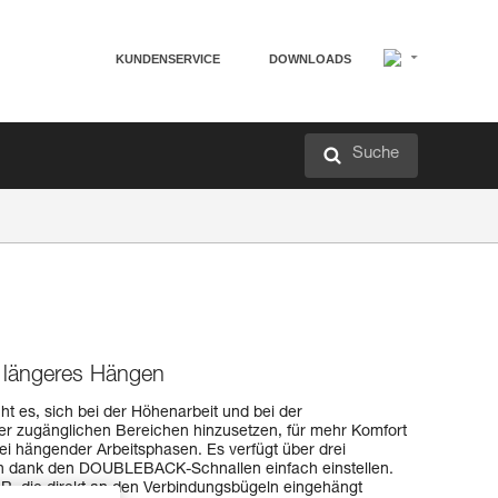
KUNDENSERVICE
DOWNLOADS
Suche
r längeres Hängen
t es, sich bei der Höhenarbeit und bei der
hwer zugänglichen Bereichen hinzusetzen, für mehr Komfort
i hängender Arbeitsphasen. Es verfügt über drei
ich dank den DOUBLEBACK-Schnallen einfach einstellen.
AR, die direkt an den Verbindungsbügeln eingehängt