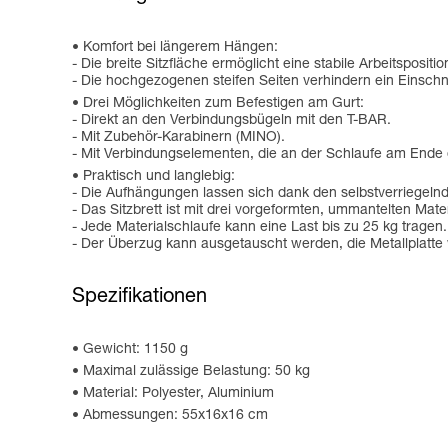
Komfort bei längerem Hängen:
- Die breite Sitzfläche ermöglicht eine stabile Arbeitspositio
- Die hochgezogenen steifen Seiten verhindern ein Einsch
Drei Möglichkeiten zum Befestigen am Gurt:
- Direkt an den Verbindungsbügeln mit den T-BAR.
- Mit Zubehör-Karabinern (MINO).
- Mit Verbindungselementen, die an der Schlaufe am Ende
Praktisch und langlebig:
- Die Aufhängungen lassen sich dank den selbstverriegel
- Das Sitzbrett ist mit drei vorgeformten, ummantelten Mat
- Jede Materialschlaufe kann eine Last bis zu 25 kg tragen.
- Der Überzug kann ausgetauscht werden, die Metallplatte w
Spezifikationen
Gewicht: 1150 g
Maximal zulässige Belastung: 50 kg
Material: Polyester, Aluminium
Abmessungen: 55x16x16 cm