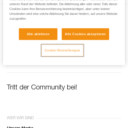
unteren Rand der Website befindet. Die Ablehnung aller oder eines Teils dieser
Cookies kann Ihre Benutzererfahrung beeinträchtigen, aber unter keinen
Umständen wird eine solche Ablehnung Sie daran hindern, auf unsere Website
Newsletter abonnieren
zuzugreifen.
und auf dem Laufenden bleiben
Alle ablehnen
Alle Cookies akzeptieren
Email *
Cookie-Einstellungen
Tritt der Community bei!
WER WIR SIND