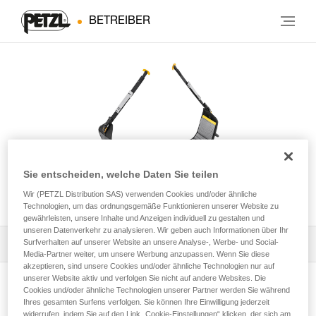
BETREIBER
Sie entscheiden, welche Daten Sie teilen
PODIUM
Wir (PETZL Distribution SAS) verwenden Cookies und/oder ähnliche
Technologien, um das ordnungsgemäße Funktionieren unserer Website zu
gewährleisten, unsere Inhalte und Anzeigen individuell zu gestalten und
unseren Datenverkehr zu analysieren. Wir geben auch Informationen über Ihr
Surfverhalten auf unserer Website an unsere Analyse-, Werbe- und Social-
Die Gebrauchsanleitung herunterladen
Media-Partner weiter, um unsere Werbung anzupassen. Wenn Sie diese
akzeptieren, sind unsere Cookies und/oder ähnliche Technologien nur auf
Technical Notice
unserer Website aktiv und verfolgen Sie nicht auf andere Websites. Die
Cookies und/oder ähnliche Technologien unserer Partner werden Sie während
Produktseite ansehen
Ihres gesamten Surfens verfolgen. Sie können Ihre Einwilligung jederzeit
widerrufen, indem Sie auf den Link „Cookie-Einstellungen“ klicken, der sich am