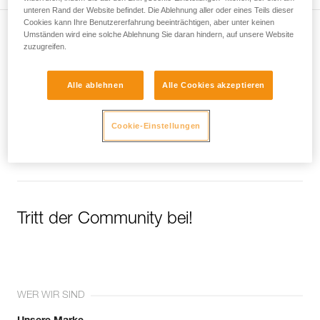
unteren Rand der Website befindet. Die Ablehnung aller oder eines Teils dieser
Cookies kann Ihre Benutzererfahrung beeinträchtigen, aber unter keinen
Umständen wird eine solche Ablehnung Sie daran hindern, auf unsere Website
Newsletter abonnieren
zuzugreifen.
und auf dem Laufenden bleiben
Alle ablehnen
Alle Cookies akzeptieren
Email *
Cookie-Einstellungen
Tritt der Community bei!
WER WIR SIND