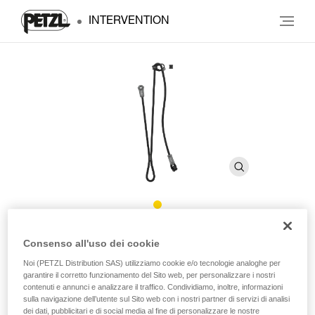
INTERVENTION
DUAL CONNECT ADJUST
Consenso all'uso dei cookie
Noi (PETZL Distribution SAS) utilizziamo cookie e/o tecnologie analoghe per
garantire il corretto funzionamento del Sito web, per personalizzare i nostri
Cordino doppio regolabile
contenuti e annunci e analizzare il traffico. Condividiamo, inoltre, informazioni
sulla navigazione dell’utente sul Sito web con i nostri partner di servizi di analisi
Progettato per le truppe di montagna, DUAL CONNECT
dei dati, pubblicitari e di social media al fine di personalizzare le nostre