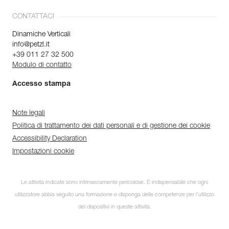
CONTATTACI
Dinamiche Verticali
info@petzl.it
+39 011 27 32 500
Modulo di contatto
Accesso stampa
Note legali
Politica di trattamento dei dati personali e di gestione dei cookie
Accessibility Declaration
Impostazioni cookie
Le attività indicate sono intrinsecamente pericolose. È indispensabile che ogni
utilizzatore abbia seguito una formazione e disponga delle competenze per l’utilizzo
dei dispositivi in queste attività.