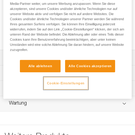
ADJUST ist ein längenverstellbares doppeltes
Media-Partner weiter, um unsere Werbung anzupassen. Wenn Sie diese
Verbindungsmittel zur Selbstsicherung am Stand und zum
akzeptieren, sind unsere Cookies und/oder ähnliche Technologien nur auf
Einrichten eines Abseilsystems. Der einstellbare Strang
unserer Website aktiv und verfolgen Sie nicht auf andere Websites. Die
Cookies und/oder ähnliche Technologien unserer Partner werden Sie während
ermöglicht eine optimale Anpassung der Länge für die
Ihres gesamten Surfens verfolgen. Sie können Ihre Einwilligung jederzeit
Vorgänge am Stand. Dank der ergonomischen Form der
widerrufen, indem Sie auf den Link „Cookie-Einstellungen“ klicken, der sich am
ADJUST-Einstellvorrichtung lässt sich das Verbindungsmittel
unteren Rand der Website befindet. Die Ablehnung aller oder eines Teils dieser
schnell und einfach mit einer Hand einstellen.
Cookies kann Ihre Benutzererfahrung beeinträchtigen, aber unter keinen
Umständen wird eine solche Ablehnung Sie daran hindern, auf unsere Website
zuzugreifen.
Leistungsverzeichnis
Alle ablehnen
Alle Cookies akzeptieren
Längenverstellbares doppeltes Verbindungsmittel zur
Technische Spezifikationen
Selbstsicherung am Stand und zum Einrichten eines
Abseilsystems:
Cookie-Einstellungen
Länge des fixen Strangs: 45 cm
Technische Informationen
- Fixer Strang: 45 cm.
Länge des einstellbaren Strangs: 15 bis 95 cm
- Einstellbarer Strang: 15 bis 95 cm.
Gebrauchsanleitung
- Das Verbindungsmittel aus 9,0-mm-Dynamikseil reduziert
Gewicht: 160 g
Wartung
Das PDF herunterladen technical-notice-CONNECT-
bei einem Sturz aus geringer Höhe den auf die
ADJUST-2
Zertifizierung(en): CE EN 17520
anwendende Person ausgeübten Fangstoß (1).
Ablauf der PSA-Prüfung
Konformitätserklärung
Material: Polyamid, Aluminium, thermoplastisches
Das PDF herunterladen verif-EPI-ADJUST-procedure-DE
Einfach zu bedienen:
Das PDF herunterladen UE_Declaration_L035ABXX_DUAL
Elastomer (TPE), thermoplastisches Polyurethan (TPU)
- Die ergonomische Form der ADJUST-Einstellvorrichtung
PSA-Prüfbogen
CONNECT ADJUST
ermöglicht eine gleichmäßige und präzise Anpassung des