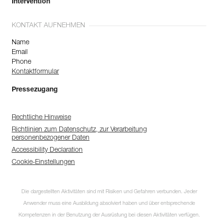
Intervention
KONTAKT AUFNEHMEN
Name
Email
Phone
Kontaktformular
Pressezugang
Rechtliche Hinweise
Richtlinien zum Datenschutz, zur Verarbeitung
personenbezogener Daten
Accessibility Declaration
Cookie-Einstellungen
Die dargestellten Aktivitäten sind mit Risiken und Gefahren verbunden. Jeder
Anwender muss eine Ausbildung absolviert haben und über entsprechende
Kompetenzen in der Benutzung der Ausrüstung bei diesen Aktivitäten verfügen.