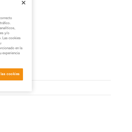
correcto
tráfico.
nalíticos,
ies y/o
b. Las cookies
u
orcionado en la
su experiencia
 las cookies