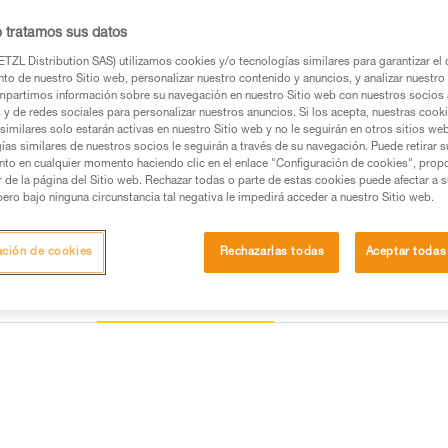
o tratamos sus datos
Buscar un punto de venta
TZL Distribution SAS) utilizamos cookies y/o tecnologías similares para garantizar el 
to de nuestro Sitio web, personalizar nuestro contenido y anuncios, y analizar nuestro 
partimos información sobre su navegación en nuestro Sitio web con nuestros socios a
s y de redes sociales para personalizar nuestros anuncios. Si los acepta, nuestras cook
similares solo estarán activas en nuestro Sitio web y no le seguirán en otros sitios we
ías similares de nuestros socios le seguirán a través de su navegación. Puede retirar s
nto en cualquier momento haciendo clic en el enlace "Configuración de cookies", prop
or de la página del Sitio web. Rechazar todas o parte de estas cookies puede afectar a 
pero bajo ninguna circunstancia tal negativa le impedirá acceder a nuestro Sitio web.
ación de cookies
Rechazarlas todas
Aceptar todas
Otros productos
ección