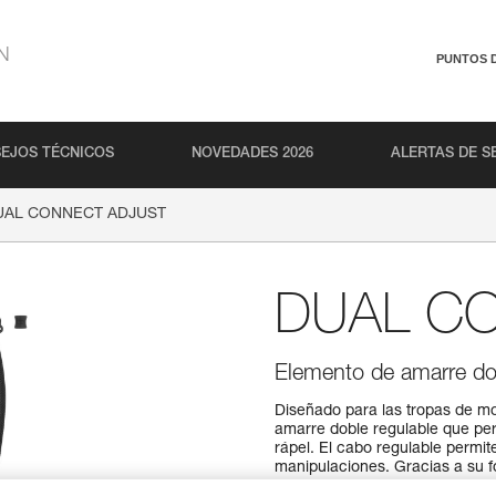
N
PUNTOS 
EJOS TÉCNICOS
NOVEDADES 2026
ALERTAS DE S
UAL CONNECT ADJUST
DUAL C
Elemento de amarre dob
Diseñado para las tropas de 
amarre doble regulable que per
rápel. El cabo regulable permit
manipulaciones. Gracias a su 
regulación fácil y rápida con u