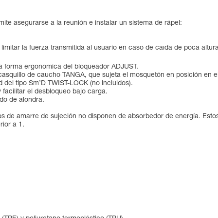
te asegurarse a la reunión e instalar un sistema de rápel:
itar la fuerza transmitida al usuario en caso de caída de poca altura
a la forma ergonómica del bloqueador ADJUST.
casquillo de caucho TANGA, que sujeta el mosquetón en posición en 
d del tipo Sm’D TWIST-LOCK (no incluidos).
facilitar el desbloqueo bajo carga.
udo de alondra.
entos de amarre de sujeción no disponen de absorbedor de energía. Est
ior a 1.