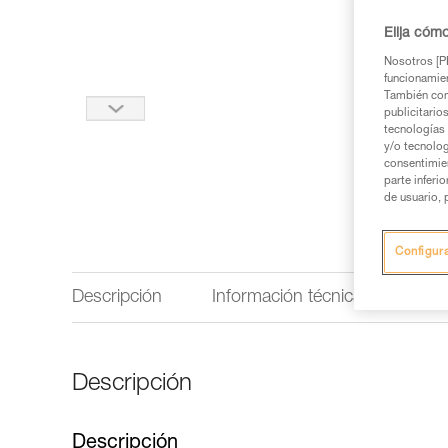
Elija cóm
Nosotros [PE
funcionamien
También com
publicitario
tecnologías 
y/o tecnolog
consentimie
parte inferi
de usuario, 
Configur
Descripción
Información técnica
Insp
Descripción
Descripción