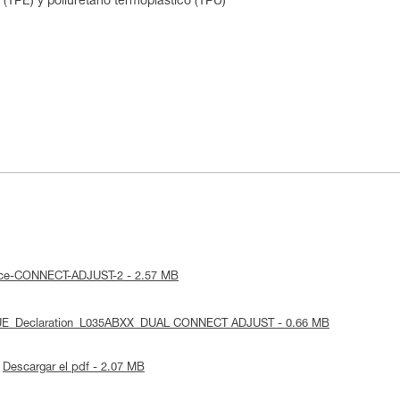
 (TPE) y poliuretano termoplástico (TPU)
otice-CONNECT-ADJUST-2 - 2.57 MB
: UE_Declaration_L035ABXX_DUAL CONNECT ADJUST - 0.66 MB
Descargar el pdf - 2.07 MB