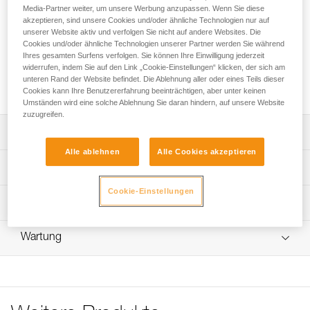
ADJUST ist ein längenverstellbares doppeltes
Media-Partner weiter, um unsere Werbung anzupassen. Wenn Sie diese
Verbindungsmittel zur Selbstsicherung am Stand und zum
akzeptieren, sind unsere Cookies und/oder ähnliche Technologien nur auf
Einrichten eines Abseilsystems. Der einstellbare Strang
unserer Website aktiv und verfolgen Sie nicht auf andere Websites. Die
Cookies und/oder ähnliche Technologien unserer Partner werden Sie während
ermöglicht eine optimale Anpassung der Länge für die
Ihres gesamten Surfens verfolgen. Sie können Ihre Einwilligung jederzeit
Vorgänge am Stand. Dank der ergonomischen Form der
widerrufen, indem Sie auf den Link „Cookie-Einstellungen“ klicken, der sich am
ADJUST-Einstellvorrichtung lässt sich das Verbindungsmittel
unteren Rand der Website befindet. Die Ablehnung aller oder eines Teils dieser
schnell und einfach mit einer Hand einstellen.
Cookies kann Ihre Benutzererfahrung beeinträchtigen, aber unter keinen
Umständen wird eine solche Ablehnung Sie daran hindern, auf unsere Website
zuzugreifen.
Leistungsverzeichnis
Alle ablehnen
Alle Cookies akzeptieren
Längenverstellbares doppeltes Verbindungsmittel zur
Technische Spezifikationen
Selbstsicherung am Stand und zum Einrichten eines
Abseilsystems:
Cookie-Einstellungen
Länge des fixen Strangs: 45 cm
Technische Informationen
- Fixer Strang: 45 cm.
Länge des einstellbaren Strangs: 15 bis 95 cm
- Einstellbarer Strang: 15 bis 95 cm.
Gebrauchsanleitung
- Das Verbindungsmittel aus 9,0-mm-Dynamikseil reduziert
Gewicht: 160 g
Wartung
Das PDF herunterladen technical-notice-CONNECT-
bei einem Sturz aus geringer Höhe den auf die
ADJUST-2
Zertifizierung(en): CE EN 17520
anwendende Person ausgeübten Fangstoß (1).
Ablauf der PSA-Prüfung
Konformitätserklärung
Material: Polyamid, Aluminium, thermoplastisches
Das PDF herunterladen verif-EPI-ADJUST-procedure-DE
Einfach zu bedienen:
Das PDF herunterladen UE_Declaration_L035ABXX_DUAL
Elastomer (TPE), thermoplastisches Polyurethan (TPU)
- Die ergonomische Form der ADJUST-Einstellvorrichtung
PSA-Prüfbogen
CONNECT ADJUST
ermöglicht eine gleichmäßige und präzise Anpassung des