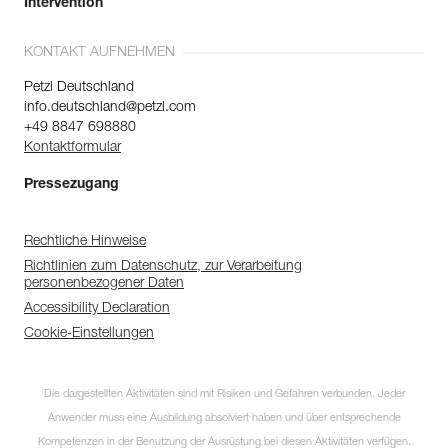
Intervention
KONTAKT AUFNEHMEN
Petzl Deutschland
info.deutschland@petzl.com
+49 8847 698880
Kontaktformular
Pressezugang
Rechtliche Hinweise
Richtlinien zum Datenschutz, zur Verarbeitung
personenbezogener Daten
Accessibility Declaration
Cookie-Einstellungen
Die dargestellten Aktivitäten sind mit Risiken und Gefahren verbunden. Jeder
Anwender muss eine Ausbildung absolviert haben und über entsprechende
Kompetenzen in der Benutzung der Ausrüstung bei diesen Aktivitäten verfügen.