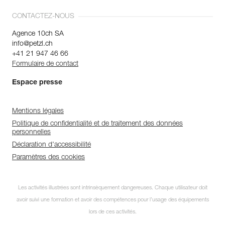
CONTACTEZ-NOUS
Agence 10ch SA
info@petzl.ch
+41 21 947 46 66
Formulaire de contact
Espace presse
Mentions légales
Politique de confidentialité et de traitement des données
personnelles
Déclaration d'accessibilité
Paramètres des cookies
Les activités illustrées sont intrinsèquement dangereuses. Chaque utilisateur doit
avoir suivi une formation et avoir des compétences pour l’usage des équipements
lors de ces activités.