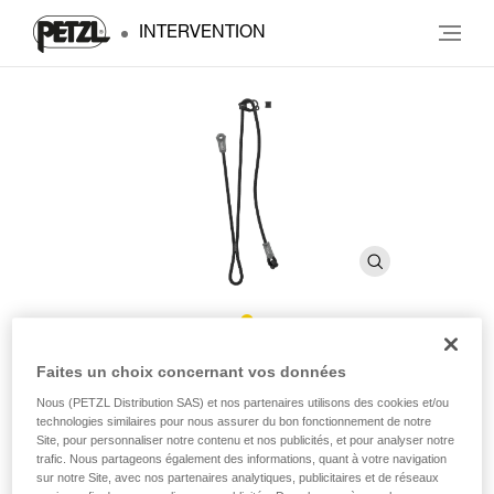
INTERVENTION
DUAL CONNECT ADJUST
Faites un choix concernant vos données
Nous (PETZL Distribution SAS) et nos partenaires utilisons des cookies et/ou
technologies similaires pour nous assurer du bon fonctionnement de notre
Longe double réglable
Site, pour personnaliser notre contenu et nos publicités, et pour analyser notre
trafic. Nous partageons également des informations, quant à votre navigation
Conçue pour les troupes de montagne, DUAL CONNECT
sur notre Site, avec nos partenaires analytiques, publicitaires et de réseaux