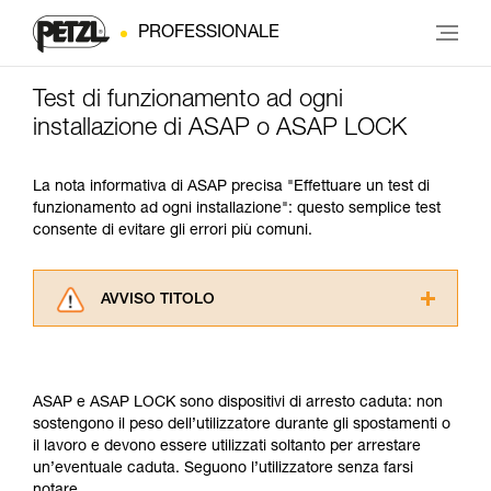
PROFESSIONALE
Test di funzionamento ad ogni
installazione di ASAP o ASAP LOCK
La nota informativa di ASAP precisa "Effettuare un test di
funzionamento ad ogni installazione": questo semplice test
consente di evitare gli errori più comuni.
AVVISO TITOLO
Leggere attentamente le istruzioni tecniche dei
prodotti utilizzati in questo consiglio prima di
consultarlo. Dovete aver compreso le
ASAP e ASAP LOCK sono dispositivi di arresto caduta: non
informazioni dell’istruzione tecnica per poter
sostengono il peso dell’utilizzatore durante gli spostamenti o
capire queste ulteriori informazioni.
il lavoro e devono essere utilizzati soltanto per arrestare
La padronanza di queste tecniche richiede una
un’eventuale caduta. Seguono l’utilizzatore senza farsi
formazione ed un addestramento specifico.