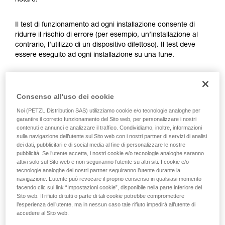
notare.
Verificate con un professionista la vostra
capacità di rifare la manovra, da soli, in piena
sicurezza, prima di riprodurla autonomamente.
Il test di funzionamento ad ogni installazione consente di
Forniamo esempi di tecniche relative alla vostra
ridurre il rischio di errore (per esempio, un’installazione al
attività. Ne possono esistere altre che non
contrario, l’utilizzo di un dispositivo difettoso). Il test deve
vengono qui descritte.
essere eseguito ad ogni installazione su una fune.
Per l’ASAP LOCK, verificare che la funzione LOCK non sia
attivata prima di fare il test.
Consenso all'uso dei cookie
Noi (PETZL Distribution SAS) utilizziamo cookie e/o tecnologie analoghe per
Una volta posizionato sulla fune l’ASAP o ASAP LOCK, far
garantire il corretto funzionamento del Sito web, per personalizzare i nostri
scorrere rapidamente il dispositivo verso il basso. Un
contenuti e annunci e analizzare il traffico. Condividiamo, inoltre, informazioni
movimento rapido della mano consente di raggiungere
sulla navigazione dell’utente sul Sito web con i nostri partner di servizi di analisi
dei dati, pubblicitari e di social media al fine di personalizzare le nostre
facilmente la velocità di 2 m/s, il dispositivo deve bloccare.
pubblicità. Se l’utente accetta, i nostri cookie e/o tecnologie analoghe saranno
Se non blocca, controllare l’installazione o ispezionare lo
attivi solo sul Sito web e non seguiranno l’utente su altri siti. I cookie e/o
stato del dispositivo.
tecnologie analoghe dei nostri partner seguiranno l’utente durante la
navigazione. L’utente può revocare il proprio consenso in qualsiasi momento
facendo clic sul link “Impostazioni cookie”, disponibile nella parte inferiore del
Sito web. Il rifiuto di tutti o parte di tali cookie potrebbe compromettere
l’esperienza dell’utente, ma in nessun caso tale rifiuto impedirà all’utente di
accedere al Sito web.