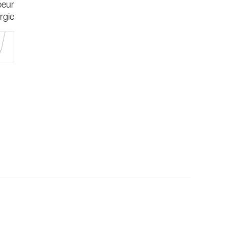
beur
rgie