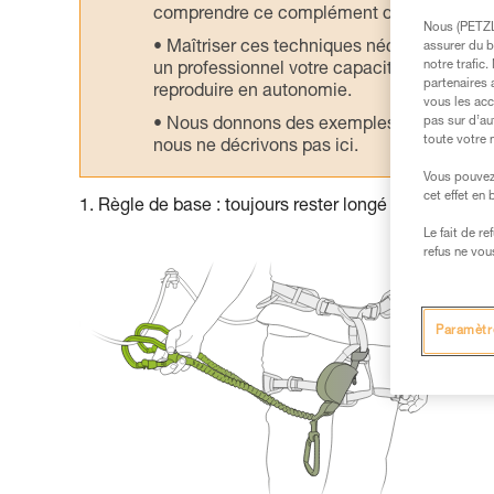
comprendre ce complément d’informations
Nous (PETZL 
Maîtriser ces techniques nécessite une f
assurer du b
notre trafic
un professionnel votre capacité à refaire la
partenaires 
reproduire en autonomie.
vous les acc
pas sur d’au
Nous donnons des exemples de techniques l
toute votre 
nous ne décrivons pas ici.
Vous pouvez 
cet effet en
1. Règle de base : toujours rester longé sur le câble
Le fait de r
refus ne vou
Paramètr