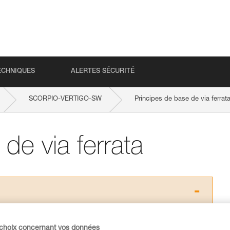
ECHNIQUES
ALERTES SÉCURITÉ
SCORPIO-VERTIGO-SW
Principes de base de via ferrat
de via ferrata
s des produits utilisés dans ce conseil avant de le
formations de la notice technique pour pouvoir
 choix concernant vos données