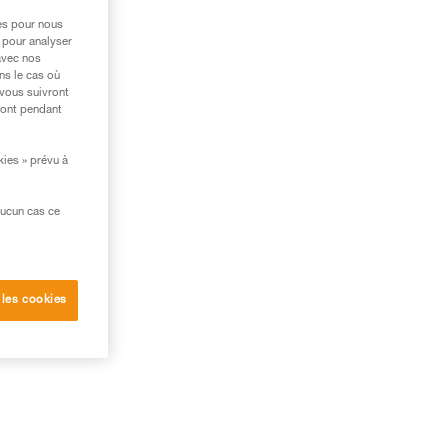
res pour nous
 pour analyser
avec nos
ns le cas où
 vous suivront
ront pendant
kies » prévu à
aucun cas ce
 les cookies