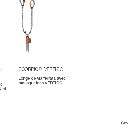
®
K
SCORPIO
VERTIGO
Longe de via ferrata avec
mousquetons VERTIGO
ec
 et
Suiv