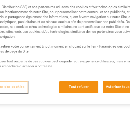
.
Distribution SAS) et nos partenaires utilisons des cookies et/ou technologies similai
ormation et un entraînement spécifique. Validez avec
on fonctionnement de notre Site, pour personnaliser notre contenu et nos publicités, et
. Nous partageons également des informations, quant à votre navigation sur notre Site, 
 manipulation, seul, en toute sécurité, avant de la
analytiques, publicitaires et de réseaux sociaux afin de personnaliser nos publicités. Da
eptez, nos cookies et/ou technologies similaires ne sont actifs que sur notre Site et ne
tres sites web. Les cookies et/ou technologies similaires de nos partenaires vous suiv
iées à votre activité. Il peut en exister d’autres que
navigation.
retirer votre consentement à tout moment en cliquant sur le lien « Paramètres des coo
 bas de page du Site.
efuser tout ou partie de ces cookies peut dégrader votre expérience utilisateur, mais en 
s empêchera d’accéder à notre Site.
es des cookies
Tout refuser
Autoriser tous