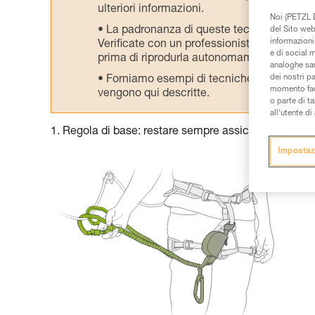
ulteriori informazioni.
Noi (PETZL D
La padronanza di queste tecniche richie
del Sito web,
informazioni 
Verificate con un professionista la vostra ca
e di social m
prima di riprodurla autonomamente.
analoghe sar
dei nostri p
Forniamo esempi di tecniche relative alla 
momento facen
vengono qui descritte.
o parte di t
all’utente d
1. Regola di base: restare sempre assicurati al cavo
Impostaz