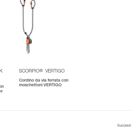
®
K
SCORPIO
VERTIGO
Cordino da via ferrata con
moschettoni VERTIGO
con
 e
Success