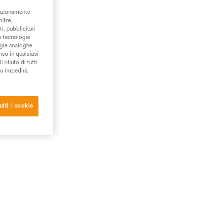
unzionamento
oltre,
i, pubblicitari
/o tecnologie
ogie analoghe
nso in qualsiasi
rifiuto di tutti
to impedirà
utti i cookie