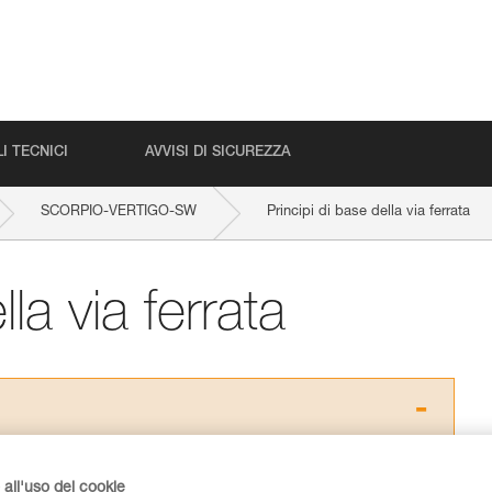
I TECNICI
AVVISI DI SICUREZZA
SCORPIO-VERTIGO-SW
Principi di base della via ferrata
la via ferrata
 dei prodotti utilizzati in questo consiglio prima di
azioni dell’istruzione tecnica per poter capire queste
all'uso dei cookie