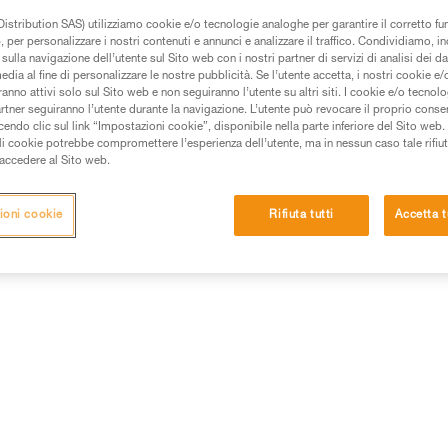
istribution SAS) utilizziamo cookie e/o tecnologie analoghe per garantire il corretto f
de una formazione ed un addestramento specifico.
 per personalizzare i nostri contenuti e annunci e analizzare il traffico. Condividiamo, in
sulla navigazione dell’utente sul Sito web con i nostri partner di servizi di analisi dei dat
pacità di rifare la manovra, da soli, in piena sicurezza,
edia al fine di personalizzare le nostre pubblicità. Se l’utente accetta, i nostri cookie e
anno attivi solo sul Sito web e non seguiranno l’utente su altri siti. I cookie e/o tecnol
artner seguiranno l’utente durante la navigazione. L’utente può revocare il proprio conse
vostra attività. Ne possono esistere altre che non
do clic sul link “Impostazioni cookie”, disponibile nella parte inferiore del Sito web. Il 
ali cookie potrebbe compromettere l’esperienza dell’utente, ma in nessun caso tale rifiu
i accedere al Sito web.
ioni cookie
Rifiuta tutti
Accetta t