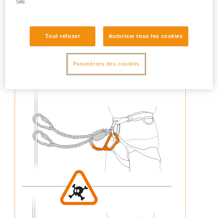
Site.
Tout refuser
Autoriser tous les cookies
3. Ne jamais reconnecter un brin de longe au harnais (pas
de déploiement de l’absorbeur d’énergie)
Paramètres des cookies