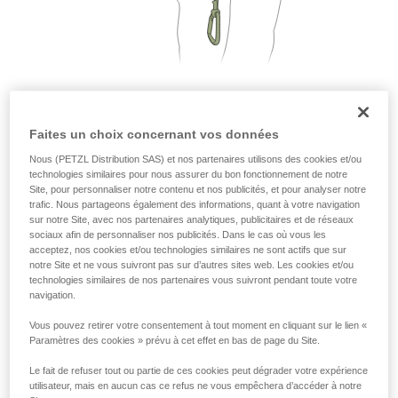
que nous ne décrivons pas ici.
Faites un choix concernant vos données
2. Une seule personne par segment de câble
Nous (PETZL Distribution SAS) et nos partenaires utilisons des cookies et/ou
technologies similaires pour nous assurer du bon fonctionnement de notre
Site, pour personnaliser notre contenu et nos publicités, et pour analyser notre
trafic. Nous partageons également des informations, quant à votre navigation
sur notre Site, avec nos partenaires analytiques, publicitaires et de réseaux
sociaux afin de personnaliser nos publicités. Dans le cas où vous les
acceptez, nos cookies et/ou technologies similaires ne sont actifs que sur
notre Site et ne vous suivront pas sur d’autres sites web. Les cookies et/ou
technologies similaires de nos partenaires vous suivront pendant toute votre
navigation.
Vous pouvez retirer votre consentement à tout moment en cliquant sur le lien «
Paramètres des cookies » prévu à cet effet en bas de page du Site.
Le fait de refuser tout ou partie de ces cookies peut dégrader votre expérience
utilisateur, mais en aucun cas ce refus ne vous empêchera d’accéder à notre