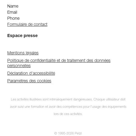
Name
Email
Phone
Formulaire de contact
Espace presse
Mentions légales
Politique de confidentialité et de traitement des données
personnelles
Déclaration d'accessibilité
Paramètres des cookies
Les activités illustrées sont intrinsèquement dangereuses. Chaque utilisateur doit
avoir suivi une formation et avoir des compétences pour l’usage des équipements
lors de ces activités.
© 1995-2026 Petzl