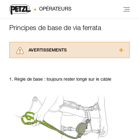
OPÉRATEURS
Principes de base de via ferrata
AVERTISSEMENTS
Lisez attentivement les notices techniques des
produits utilisés dans ce conseil avant de le
consulter. Vous devez avoir compris les
1. Règle de base : toujours rester longé sur le câble
informations de la notice technique pour
pouvoir comprendre ce complément
d’informations.
Maîtriser ces techniques nécessite une
formation et un entraînement spécifique. Validez
avec un professionnel votre capacité à refaire
la manipulation, seul, en toute sécurité, avant
de la reproduire en autonomie.
Nous donnons des exemples de techniques
liées à votre activité. Il peut en exister d’autres