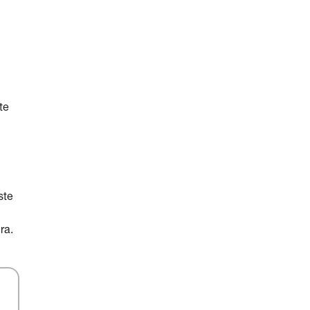
te
ste
ra.