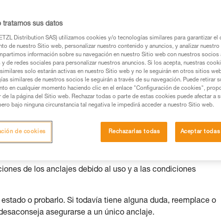
e su utilización.
o tratamos sus datos
TZL Distribution SAS) utilizamos cookies y/o tecnologías similares para garantizar el 
to de nuestro Sitio web, personalizar nuestro contenido y anuncios, y analizar nuestro 
partimos información sobre su navegación en nuestro Sitio web con nuestros socios a
os productos utilizados en este consejo antes de
s y de redes sociales para personalizar nuestros anuncios. Si los acepta, nuestras cook
similares solo estarán activas en nuestro Sitio web y no le seguirán en otros sitios we
ormación de la ficha técnica para poder comprender
ías similares de nuestros socios le seguirán a través de su navegación. Puede retirar s
nto en cualquier momento haciendo clic en el enlace "Configuración de cookies", prop
or de la página del Sitio web. Rechazar todas o parte de estas cookies puede afectar a 
mación y un entrenamiento específico. Confirme a
pero bajo ninguna circunstancia tal negativa le impedirá acceder a nuestro Sitio web.
ejecutar estas técnicas, solo y con total seguridad,
ación de cookies
Rechazarlas todas
Aceptar todas
con su actividad. Pueden existir otras que no
iones de los anclajes debido al uso y a las condiciones
 estado o probarlo. Si todavía tiene alguna duda, reemplace o
 desaconseja asegurarse a un único anclaje.