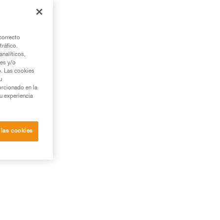
correcto
tráfico.
nalíticos,
ies y/o
b. Las cookies
u
orcionado en la
su experiencia
 las cookies