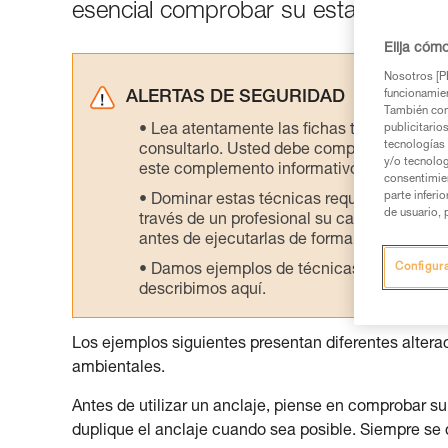
esencial comprobar su estado antes d
Elija cóm
Nosotros [PE
funcionamien
ALERTAS DE SEGURIDAD
También com
Lea atentamente las fichas técnicas de l
publicitario
tecnologías 
consultarlo. Usted debe comprender la inf
y/o tecnolog
este complemento informativo.
consentimie
parte inferi
Dominar estas técnicas requiere una for
de usuario, 
través de un profesional su capacidad para 
antes de ejecutarlas de forma autónoma.
Configur
Damos ejemplos de técnicas relacionadas 
describimos aquí.
Los ejemplos siguientes presentan diferentes alterac
ambientales.
Antes de utilizar un anclaje, piense en comprobar su
duplique el anclaje cuando sea posible. Siempre se