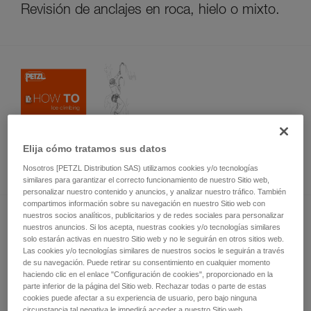
Revisión de anclajes en roca, hielo o mixto.
Gestualidad en escalada en hielo -
Elija cómo tratamos sus datos
conocimientos básicos
Nosotros [PETZL Distribution SAS) utilizamos cookies y/o tecnologías
similares para garantizar el correcto funcionamiento de nuestro Sitio web,
personalizar nuestro contenido y anuncios, y analizar nuestro tráfico. También
compartimos información sobre su navegación en nuestro Sitio web con
nuestros socios analíticos, publicitarios y de redes sociales para personalizar
nuestros anuncios. Si los acepta, nuestras cookies y/o tecnologías similares
solo estarán activas en nuestro Sitio web y no le seguirán en otros sitios web.
Las cookies y/o tecnologías similares de nuestros socios le seguirán a través
de su navegación. Puede retirar su consentimiento en cualquier momento
haciendo clic en el enlace "Configuración de cookies", proporcionado en la
parte inferior de la página del Sitio web. Rechazar todas o parte de estas
Nudos
cookies puede afectar a su experiencia de usuario, pero bajo ninguna
circunstancia tal negativa le impedirá acceder a nuestro Sitio web.