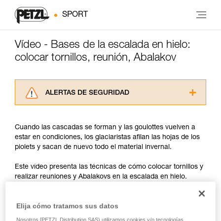
SPORT
Vídeo - Bases de la escalada en hielo:
colocar tornillos, reunión, Abalakov
ALERTAS DE SEGURIDAD
Lea atentamente las fichas técnicas de los
productos utilizados en este consejo antes de
Cuando las cascadas se forman y las goulottes vuelven a
consultarlo. Usted debe comprender la
estar en condiciones, los glaciaristas afilan las hojas de los
información de la ficha técnica para poder
piolets y sacan de nuevo todo el material invernal.
comprender este complemento informativo.
Dominar estas técnicas requiere una formación
Este vídeo presenta las técnicas de cómo colocar tornillos y
y un entrenamiento específico. Confirme a
realizar reuniones y Abalakovs en la escalada en hielo.
través de un profesional su capacidad para
ejecutar estas técnicas, solo y con total
seguridad, antes de ejecutarlas de forma
Aquí sólo abordamos puntos técnicos, pero no olvides que
Elija cómo tratamos sus datos
autónoma.
en la escalada en hielo, es especialmente importante
Damos ejemplos de técnicas relacionadas con
Nosotros [PETZL Distribution SAS) utilizamos cookies y/o tecnologías