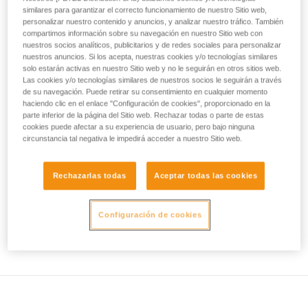
entender bien el medio en el que evolucionas.
similares para garantizar el correcto funcionamiento de nuestro Sitio web,
su actividad. Pueden existir otras que no
personalizar nuestro contenido y anuncios, y analizar nuestro tráfico. También
describimos aquí.
La calidad del hielo, su estructura, las pendientes
compartimos información sobre su navegación en nuestro Sitio web con
superiores, las recientes variaciones de la temperatura son
nuestros socios analíticos, publicitarios y de redes sociales para personalizar
factores esenciales a considerar antes de meterse en una
nuestros anuncios. Si los acepta, nuestras cookies y/o tecnologías similares
solo estarán activas en nuestro Sitio web y no le seguirán en otros sitios web.
cascada de hielo.
Las cookies y/o tecnologías similares de nuestros socios le seguirán a través
de su navegación. Puede retirar su consentimiento en cualquier momento
haciendo clic en el enlace "Configuración de cookies", proporcionado en la
parte inferior de la página del Sitio web. Rechazar todas o parte de estas
cookies puede afectar a su experiencia de usuario, pero bajo ninguna
circunstancia tal negativa le impedirá acceder a nuestro Sitio web.
Rechazarlas todas
Aceptar todas las cookies
Configuración de cookies