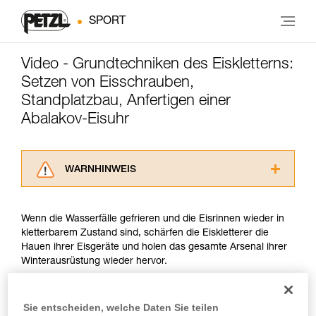
SPORT
Video - Grundtechniken des Eiskletterns:
Setzen von Eisschrauben,
Standplatzbau, Anfertigen einer
Abalakov-Eisuhr
WARNHINWEIS
Lesen Sie die Gebrauchsanweisungen der
Produkte, um die es in diesem Tech Tipp geht,
Wenn die Wasserfälle gefrieren und die Eisrinnen wieder in
aufmerksam durch, bevor Sie diesen zu Rate
kletterbarem Zustand sind, schärfen die Eiskletterer die
ziehen. Um diese Zusatzinformationen
Hauen ihrer Eisgeräte und holen das gesamte Arsenal ihrer
verstehen zu können, müssen Sie zuerst die in
Winterausrüstung wieder hervor.
der Gebrauchsanweisung enthaltenen
Informationen richtig verstanden haben.
Dieser Film zeigt Techniken für das Setzen von
Die Beherrschung dieser Techniken setzt eine
Eisschrauben, für den Standplatzbau und für das Anfertigen
Sie entscheiden, welche Daten Sie teilen
entsprechende Ausbildung und ein spezielles