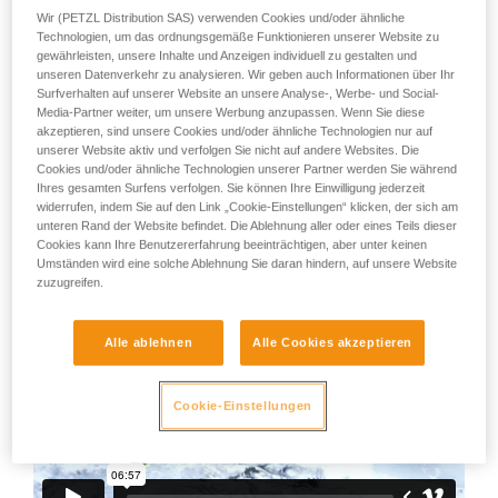
einer Eisuhr.
Training voraus. Prüfen Sie zusammen mit
Wir (PETZL Distribution SAS) verwenden Cookies und/oder ähnliche
einem Profi, ob Sie in der Lage sind, den
Technologien, um das ordnungsgemäße Funktionieren unserer Website zu
Vorgang alleine sicher zu wiederholen, bevor
gewährleisten, unsere Inhalte und Anzeigen individuell zu gestalten und
Wir gehen hier auf die technischen Aspekte ein, vergessen
unseren Datenverkehr zu analysieren. Wir geben auch Informationen über Ihr
Sie ihn eigenständig durchführen.
Sie aber nicht, dass es beim Eisklettern besonders wichtig
Surfverhalten auf unserer Website an unsere Analyse-, Werbe- und Social-
Wir geben Beispiele für die mit Ihrer Aktivität
ist, sich auf das Terrain, in dem Sie sich bewegen,
Media-Partner weiter, um unsere Werbung anzupassen. Wenn Sie diese
verbundenen Techniken. Möglicherweise gibt es
einzustellen.
akzeptieren, sind unsere Cookies und/oder ähnliche Technologien nur auf
noch andere Techniken, die hier nicht
unserer Website aktiv und verfolgen Sie nicht auf andere Websites. Die
beschrieben werden.
Cookies und/oder ähnliche Technologien unserer Partner werden Sie während
Die Qualität und die Struktur des Eises, Steilhänge oberhalb
Ihres gesamten Surfens verfolgen. Sie können Ihre Einwilligung jederzeit
von Ihnen und kürzliche Temperaturschwankungen zählen
widerrufen, indem Sie auf den Link „Cookie-Einstellungen“ klicken, der sich am
zu den wesentlichen Faktoren, die Sie berücksichtigen
unteren Rand der Website befindet. Die Ablehnung aller oder eines Teils dieser
müssen, bevor Sie einen Eisfall begehen.
Cookies kann Ihre Benutzererfahrung beeinträchtigen, aber unter keinen
Umständen wird eine solche Ablehnung Sie daran hindern, auf unsere Website
zuzugreifen.
Alle ablehnen
Alle Cookies akzeptieren
Cookie-Einstellungen