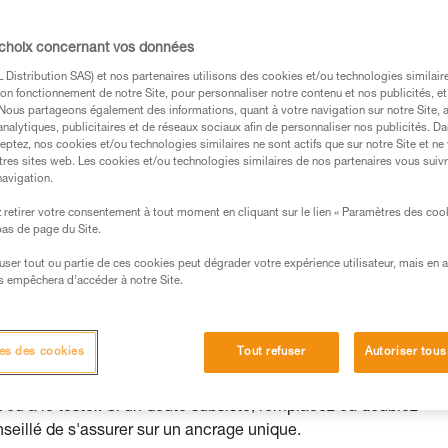
nt utilisation.
 choix concernant vos données
Distribution SAS) et nos partenaires utilisons des cookies et/ou technologies similai
on fonctionnement de notre Site, pour personnaliser notre contenu et nos publicités, et
. Nous partageons également des informations, quant à votre navigation sur notre Site, 
s des produits utilisés dans ce conseil avant de le
analytiques, publicitaires et de réseaux sociaux afin de personnaliser nos publicités. Da
eptez, nos cookies et/ou technologies similaires ne sont actifs que sur notre Site et ne
formations de la notice technique pour pouvoir
tres sites web. Les cookies et/ou technologies similaires de nos partenaires vous suiv
.
navigation.
ormation et un entraînement spécifique. Validez avec
retirer votre consentement à tout moment en cliquant sur le lien « Paramètres des coo
 manipulation, seul, en toute sécurité, avant de la
 bas de page du Site.
efuser tout ou partie de ces cookies peut dégrader votre expérience utilisateur, mais en 
iées à votre activité. Il peut en exister d’autres que
s empêchera d’accéder à notre Site.
tions possibles des ancrages dues à l’utilisation et aux
es des cookies
Tout refuser
Autoriser tous
at ou à le tester. Si un doute subsiste, remplacez ou doublez
onseillé de s'assurer sur un ancrage unique.