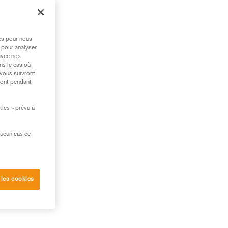
res pour nous
 pour analyser
avec nos
ns le cas où
 vous suivront
ront pendant
kies » prévu à
aucun cas ce
 les cookies