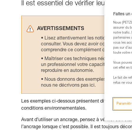
Il est essentiel de vérifier leur état ava
Faites un
Nous (PETZL 
assurer du b
AVERTISSEMENTS
notre trafic
Lisez attentivement les notices technique
partenaires 
vous les acc
consulter. Vous devez avoir compris les in
pas sur d’au
comprendre ce complément d’informations
toute votre 
Maîtriser ces techniques nécessite une f
Vous pouvez 
un professionnel votre capacité à refaire la
cet effet en
reproduire en autonomie.
Le fait de r
Nous donnons des exemples de techniques l
refus ne vou
nous ne décrivons pas ici.
Les exemples ci-dessous présentent différentes évolu
Paramètr
conditions environnementales.
Avant d’utiliser un ancrage, pensez à vérifier son ét
l’ancrage lorsque c'est possible. Il est toujours déc