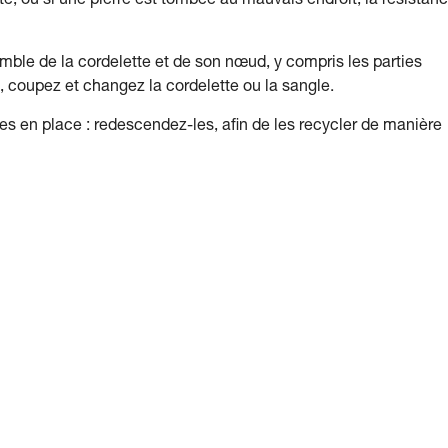
te, ou si une pierre est tombée au mauvais endroit, la résistan
mble de la cordelette et de son nœud, y compris les parties
, coupez et changez la cordelette ou la sangle.
 en place : redescendez-les, afin de les recycler de manière