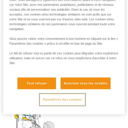
sur notre Site, avec nos partenaires analytiques, publicitaires et de réseaux
sociaux afin de personnaliser nos publicités. Dans le cas où vous les
acceptez, nos cookies et/ou technologies similaires ne sont actifs que sur
Utilisation d’ASAP et ASAP LOCK à
notre Site et ne vous suivront pas sur d’autres sites web. Les cookies et/ou
technologies similaires de nos partenaires vous suivront pendant toute votre
l’approche d’un obstacle ou du sol
navigation.
Vous pouvez retirer votre consentement à tout moment en cliquant sur le lien «
Paramètres des cookies » prévu à cet effet en bas de page du Site.
Le fait de refuser tout ou partie de ces cookies peut dégrader votre expérience
utilisateur, mais en aucun cas ce refus ne vous empêchera d’accéder à notre
Site.
Utilisation d’ASAP et ASAP LOCK par grand
Tout refuser
Autoriser tous les cookies
vent
Paramètres des cookies