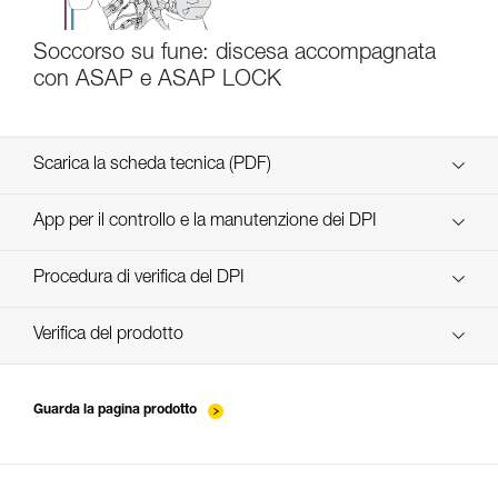
Soccorso su fune: discesa accompagnata
con ASAP e ASAP LOCK
Scarica la scheda tecnica (PDF)
Technical Notice
App per il controllo e la manutenzione dei DPI
scopri ePPEcentre
Procedura di verifica del DPI
verif EPI-ASAP'SORBER-procedure-IT
Verifica del prodotto
verif EPI-ASAP'SORBER-suivi-IT
Guarda la pagina prodotto