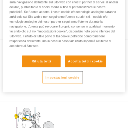
sulla navigazione dell’utente sul Sito web con i nostri partner di servizi di analisi
dei dati, pubblicitari e di social media al fine di personalizzare le nostre
pubblicità. Se l’utente accetta, i nostri cookie e/o tecnologie analoghe saranno
attivi solo sul Sito web e non seguiranno l’utente su altri siti. I cookie e/o
Utilizzo di ASAP e ASAP LOCK in
tecnologie analoghe dei nostri partner seguiranno l’utente durante la
prossimità di un ostacolo o del suolo
navigazione. L’utente può revocare il proprio consenso in qualsiasi momento
facendo clic sul link “Impostazioni cookie”, disponibile nella parte inferiore del
Sito web. Il rifiuto di tutti o parte di tali cookie potrebbe compromettere
l’esperienza dell’utente, ma in nessun caso tale rifiuto impedirà all’utente di
accedere al Sito web.
Rifiuta tutti
Accetta tutti i cookie
Impostazioni cookie
Utilizzo di ASAP e ASAP LOCK con forte
vento