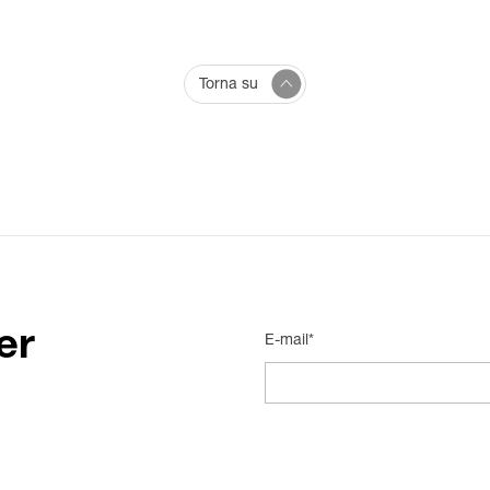
Torna su
er
E-mail*