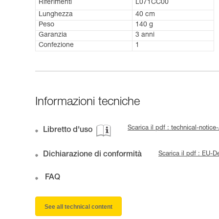
Riferimenti
L071CC00
Lunghezza
40 cm
Peso
140 g
Garanzia
3 anni
Confezione
1
Informazioni tecniche
Scarica il pdf : technical-not
Libretto d'uso
Dichiarazione di conformità
Scarica il pdf : EU
FAQ
See all technical content