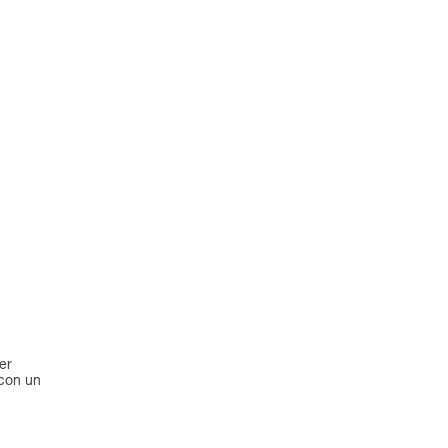
er
 con un