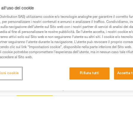
protetto dall’abrasione. Può es
all'uso dei cookie
per un carico di 250 kg.
istribution SAS) utilizziamo cookie e/o tecnologie analoghe per garantire il corretto f
 per personalizzare i nostri contenuti e annunci e analizzare il traffico. Condividiamo, in
Trova un rivenditore
sulla navigazione dell’utente sul Sito web con i nostri partner di servizi di analisi dei dat
edia al fine di personalizzare le nostre pubblicità. Se l’utente accetta, i nostri cookie e
anno attivi solo sul Sito web e non seguiranno l’utente su altri siti. I cookie e/o tecnol
artner seguiranno l’utente durante la navigazione. L’utente può revocare il proprio conse
do clic sul link “Impostazioni cookie”, disponibile nella parte inferiore del Sito web. Il 
ali cookie potrebbe compromettere l’esperienza dell’utente, ma in nessun caso tale rifiu
i accedere al Sito web.
ioni cookie
Rifiuta tutti
Accetta t
Ispezione
e
Altri prodotti