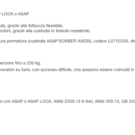
AP LOCK o ASAP.
, grazie alla fettuccia flessibile,
ezioni, grazie alla custodia in tessuto resistente,
di usura prematura (custodia ASAP’SORBER AXESS, codice L071EC00, dis
persone fino a 250 kg.
atori su fune, con accesso difficile, che possono essere coinvolti in
ilizzo con ASAP o ASAP LOCK, ANSI Z359.13 6 feet, ANSI 359.15, GB 2