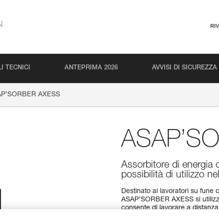
N
RI
I TECNICI
ANTEPRIMA 2026
AVVISI DI SICUREZZA
AP’SORBER AXESS
ASAP’S
Assorbitore di energi
possibilità di utilizzo 
Destinato ai lavoratori su fune c
ASAP’SORBER AXESS si utilizz
consente di lavorare a distanza 
di una fettuccia a lacerazione, i