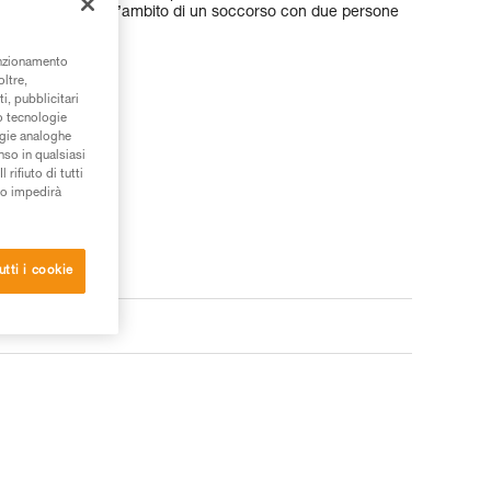
sere utilizzato nell’ambito di un soccorso con due persone
unzionamento
oltre,
i, pubblicitari
/o tecnologie
ogie analoghe
nso in qualsiasi
rifiuto di tutti
to impedirà
utti i cookie