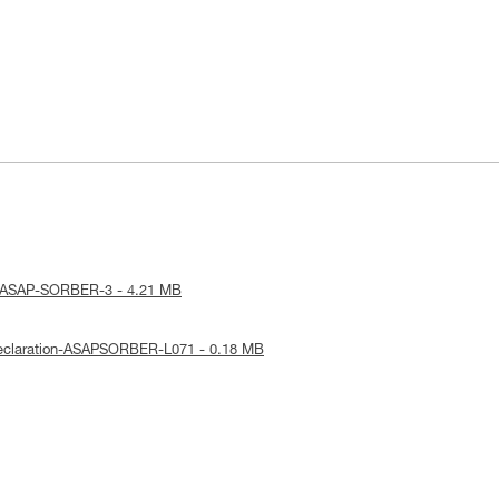
ice-ASAP-SORBER-3 - 4.21 MB
-Declaration-ASAPSORBER-L071 - 0.18 MB