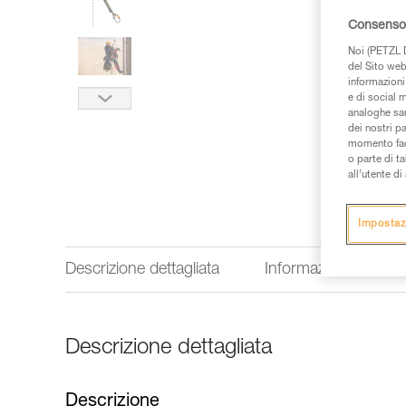
Consenso 
Noi (PETZL D
del Sito web,
informazioni 
e di social m
analoghe sar
dei nostri p
momento facen
o parte di t
all’utente d
Impostaz
Descrizione dettagliata
Informazioni tecnich
Descrizione dettagliata
Descrizione