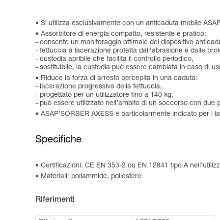
Si utilizza esclusivamente con un anticaduta mobile AS
Assorbitore di energia compatto, resistente e pratico:
- consente un monitoraggio ottimale del dispositivo anticaduta
- fettuccia a lacerazione protetta dall’abrasione e dalle proi
- custodia apribile che facilita il controllo periodico,
- sostituibile, la custodia può essere cambiata in caso 
Riduce la forza di arresto percepita in una caduta:
- lacerazione progressiva della fettuccia,
- progettato per un utilizzatore fino a 140 kg,
- può essere utilizzato nell’ambito di un soccorso con due 
ASAP’SORBER AXESS è particolarmente indicato per i lavor
Specifiche
Certificazioni: CE EN 353-2 ou EN 12841 tipo A nell’ut
Materiali: poliammide, poliestere
Riferimenti