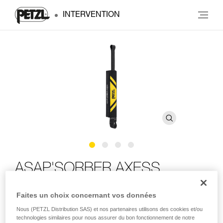
INTERVENTION
ASAP'SORBER AXESS
Faites un choix concernant vos données
Absorbeur d’énergie compact pour ASAP LOCK ou ASAP,
avec possibilité d'usage en secours pour deux
Nous (PETZL Distribution SAS) et nos partenaires utilisons des cookies et/ou
personnes
technologies similaires pour nous assurer du bon fonctionnement de notre