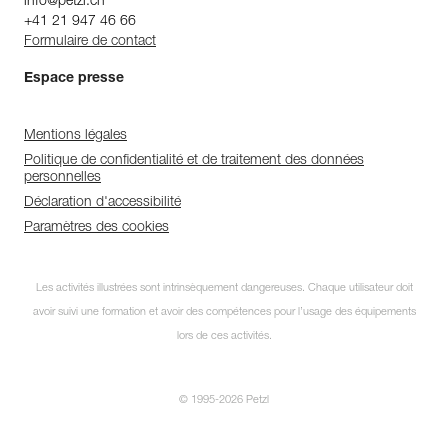
info@petzl.ch
+41 21 947 46 66
Formulaire de contact
Espace presse
Mentions légales
Politique de confidentialité et de traitement des données
personnelles
Déclaration d'accessibilité
Paramètres des cookies
Les activités illustrées sont intrinsèquement dangereuses. Chaque utilisateur doit
avoir suivi une formation et avoir des compétences pour l’usage des équipements
lors de ces activités.
© 1995-2026 Petzl