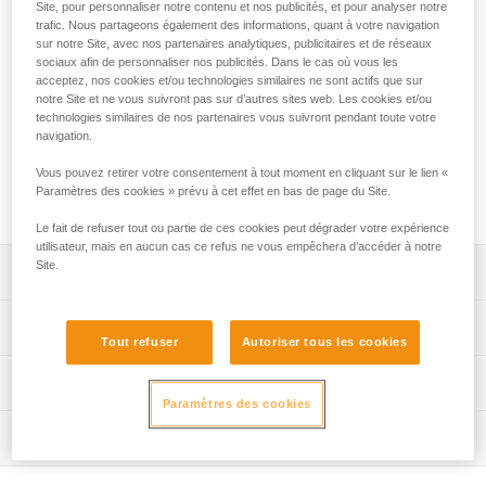
Site, pour personnaliser notre contenu et nos publicités, et pour analyser notre
trafic. Nous partageons également des informations, quant à votre navigation
Dédié aux travailleurs sur corde en accès difficile,
sur notre Site, avec nos partenaires analytiques, publicitaires et de réseaux
l'absorbeur d'énergie ASAP’SORBER AXESS s'utilise avec
sociaux afin de personnaliser nos publicités. Dans le cas où vous les
un antichute mobile ASAP LOCK ou ASAP. Il vous permet de
acceptez, nos cookies et/ou technologies similaires ne sont actifs que sur
travailler à distance de la corde, afin de la protéger pendant
notre Site et ne vous suivront pas sur d’autres sites web. Les cookies et/ou
les phases de travail. Équipé d'une sangle à déchirement,
technologies similaires de nos partenaires vous suivront pendant toute votre
située dans une pochette ouvrable et remplaçable,
navigation.
l'absorbeur est protégé de l’abrasion. Il peut être utilisé dans
Vous pouvez retirer votre consentement à tout moment en cliquant sur le lien «
le cadre d'un secours à deux personnes pour une charge
Paramètres des cookies » prévu à cet effet en bas de page du Site.
jusqu'à 250 kg.
Le fait de refuser tout ou partie de ces cookies peut dégrader votre expérience
utilisateur, mais en aucun cas ce refus ne vous empêchera d’accéder à notre
Site.
Descriptif
S’utilise uniquement avec un antichute mobile ASAP
Spécifications techniques
LOCK ou ASAP.
Tout refuser
Autoriser tous les cookies
Absorbeur d'énergie compact, résistant et pratique :
Certification(s) : CE EN 353-2 ou EN 12841 type A en
Informations techniques
- permet un suivi optimal de votre appareil d'antichute,
utilisation avec ASAP ou ASAP LOCK, ANSI Z359.13 6
Paramètres des cookies
grâce à sa sangle flexible,
feet, ANSI 359.15, GB 24537
Notice
- sangle à déchirement protégée de l'abrasion et des
Inspection
Télécharger le pdf technical-notice-ASAP-SORBER-3
Matière(s): polyamide, polyester
projections, grâce à sa pochette en tissu résistant,
Déclaration de conformité
Procédure de vérification EPI
- pochette ouvrable qui facilite le contrôle périodique,
Spécifications référence(s)