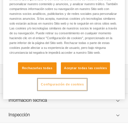
personalizar nuestro contenido y anuncios, y analizar nuestro tráfico. También
Destinado a los trabajadores con cuerdas en accesos
compartimos información sobre su navegación en nuestro Sitio web con
difíciles, el absorbedor de energía ASAP’SORBER AXESS se
nuestros socios analíticos, publicitarios y de redes sociales para personalizar
utiliza con un anticaídas deslizante ASAP LOCK o ASAP. Le
nuestros anuncios. Si los acepta, nuestras cookies y/o tecnologías similares
solo estarán activas en nuestro Sitio web y no le seguirán en otros sitios web.
permite trabajar separado de la cuerda para protegerla
Las cookies y/o tecnologías similares de nuestros socios le seguirán a través
durante las fases de trabajo. Equipado con una cinta de
de su navegación. Puede retirar su consentimiento en cualquier momento
desgarro, situada en una funda que se puede abrir y
haciendo clic en el enlace "Configuración de cookies", proporcionado en la
reemplazar, el absorbedor está protegido de la abrasión.
parte inferior de la página del Sitio web. Rechazar todas o parte de estas
Puede ser utilizado en el marco de un rescate con dos
cookies puede afectar a su experiencia de usuario, pero bajo ninguna
personas para una carga de hasta 250 kg.
circunstancia tal negativa le impedirá acceder a nuestro Sitio web.
Rechazarlas todas
Aceptar todas las cookies
Descripción
Se utiliza únicamente con un anticaídas deslizante ASAP
Configuración de cookies
Características técnicas
LOCK o ASAP.
Absorbedor de energía compacto, resistente y práctico:
Certificaciones: CE EN 353-2 ou EN 12841 tipo A utilizado
Información técnica
- Permite un seguimiento óptimo de su aparato anticaídas
con ASAP o ASAP LOCK, ANSI Z359.13 6 feet, ANSI
gracias a su cinta flexible.
359.15 y GB 24537
Ficha técnica
- Cinta de desgarro protegida de la abrasión y
Inspección
Descargar el pdf technical-notice-ASAP-SORBER-3
Materiales: poliamida y poliéster
proyecciones gracias a su funda de tejido resistente.
Declaración de conformidad
Procedimiento de revisión del EPI
- Funda con cierre que facilita las revisiones periódicas.
Características por referencia