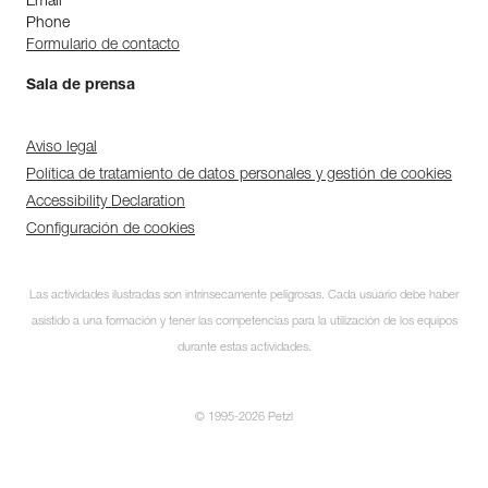
Email
Phone
Formulario de contacto
Sala de prensa
Aviso legal
Política de tratamiento de datos personales y gestión de cookies
Accessibility Declaration
Configuración de cookies
Las actividades ilustradas son intrínsecamente peligrosas. Cada usuario debe haber
asistido a una formación y tener las competencias para la utilización de los equipos
durante estas actividades.
© 1995-2026 Petzl