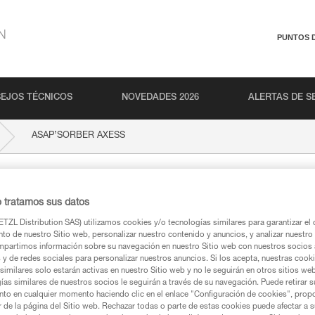
N
PUNTOS 
EJOS TÉCNICOS
NOVEDADES 2026
ALERTAS DE S
ASAP’SORBER AXESS
XESS
o tratamos sus datos
TZL Distribution SAS) utilizamos cookies y/o tecnologías similares para garantizar el 
to de nuestro Sitio web, personalizar nuestro contenido y anuncios, y analizar nuestro 
partimos información sobre su navegación en nuestro Sitio web con nuestros socios a
s y de redes sociales para personalizar nuestros anuncios. Si los acepta, nuestras cook
similares solo estarán activas en nuestro Sitio web y no le seguirán en otros sitios we
ca
ías similares de nuestros socios le seguirán a través de su navegación. Puede retirar s
nto en cualquier momento haciendo clic en el enlace "Configuración de cookies", prop
or de la página del Sitio web. Rechazar todas o parte de estas cookies puede afectar a 