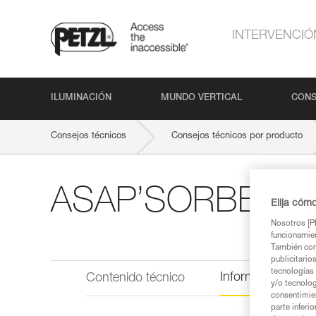
INTERVENCIÓ
ILUMINACIÓN
MUNDO VERTICAL
CONS
Consejos técnicos
Consejos técnicos por producto
ASAP’SORBER A
Elija cóm
Nosotros [PE
funcionamien
También com
publicitario
tecnologías 
Información técni
Contenido técnico
y/o tecnolog
consentimie
parte inferi