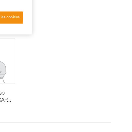
 las cookies
so
AP...