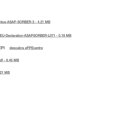
-notice-ASAP-SORBER-3 - 4.21 MB
 : EU-Declaration-ASAPSORBER-L071 - 0.18 MB
EPI
descubra ePPEcentre
df - 6.45 MB
0.21 MB