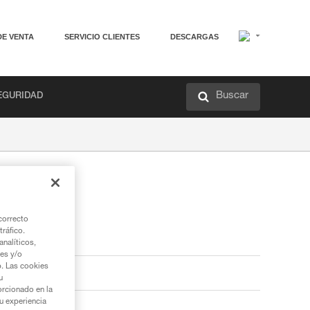
DE VENTA
SERVICIO CLIENTES
DESCARGAS
Buscar
EGURIDAD
correcto
tráfico.
nalíticos,
ies y/o
b. Las cookies
u
orcionado en la
su experiencia