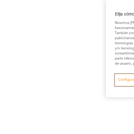
Elija cóm
Nosotros [PE
funcionamien
También com
publicitario
tecnologías 
y/o tecnolog
consentimie
parte inferi
de usuario, 
Configur