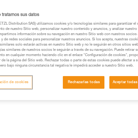
o tratamos sus datos
TZL Distribution SAS) utilizamos cookies y/o tecnologías similares para garantizar el 
to de nuestro Sitio web, personalizar nuestro contenido y anuncios, y analizar nuestro 
partimos información sobre su navegación en nuestro Sitio web con nuestros socios a
s y de redes sociales para personalizar nuestros anuncios. Si los acepta, nuestras cook
similares solo estarán activas en nuestro Sitio web y no le seguirán en otros sitios we
ías similares de nuestros socios le seguirán a través de su navegación. Puede retirar s
nto en cualquier momento haciendo clic en el enlace "Configuración de cookies", prop
or de la página del Sitio web. Rechazar todas o parte de estas cookies puede afectar a 
pero bajo ninguna circunstancia tal negativa le impedirá acceder a nuestro Sitio web.
ación de cookies
Rechazarlas todas
Aceptar todas