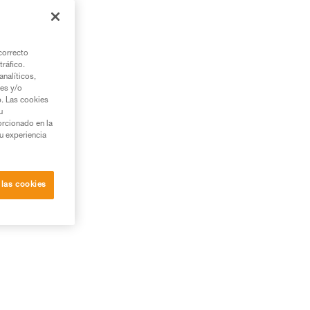
correcto
tráfico.
nalíticos,
ies y/o
b. Las cookies
u
orcionado en la
su experiencia
 las cookies