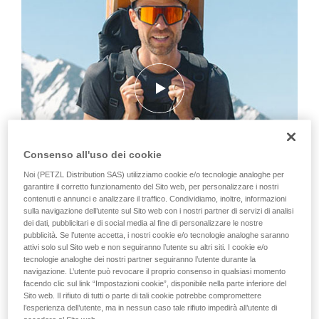
Consenso all'uso dei cookie
Noi (PETZL Distribution SAS) utilizziamo cookie e/o tecnologie analoghe per
garantire il corretto funzionamento del Sito web, per personalizzare i nostri
contenuti e annunci e analizzare il traffico. Condividiamo, inoltre, informazioni
sulla navigazione dell’utente sul Sito web con i nostri partner di servizi di analisi
dei dati, pubblicitari e di social media al fine di personalizzare le nostre
pubblicità. Se l’utente accetta, i nostri cookie e/o tecnologie analoghe saranno
attivi solo sul Sito web e non seguiranno l’utente su altri siti. I cookie e/o
tecnologie analoghe dei nostri partner seguiranno l’utente durante la
navigazione. L’utente può revocare il proprio consenso in qualsiasi momento
facendo clic sul link “Impostazioni cookie”, disponibile nella parte inferiore del
Una gara evento
Sito web. Il rifiuto di tutti o parte di tali cookie potrebbe compromettere
l’esperienza dell’utente, ma in nessun caso tale rifiuto impedirà all’utente di
Celebre gara internazionale, l'Ultra Trail du Mont Blanc