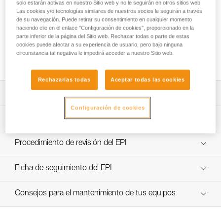
solo estarán activas en nuestro Sitio web y no le seguirán en otros sitios web.
Las cookies y/o tecnologías similares de nuestros socios le seguirán a través
de su navegación. Puede retirar su consentimiento en cualquier momento
haciendo clic en el enlace "Configuración de cookies", proporcionado en la
Realizar un elemento de amarre Y con un
parte inferior de la página del Sitio web. Rechazar todas o parte de estas
elemento de amarre JANE o PROGRESS
cookies puede afectar a su experiencia de usuario, pero bajo ninguna
circunstancia tal negativa le impedirá acceder a nuestro Sitio web.
ADJUST-I anudado
Rechazarlas todas
Aceptar todas las cookies
Descargar ficha técnica (PDF)
Configuración de cookies
Technical Notice
Aplicación para el control y seguimiento de sus EPI
descubra ePPEcentre
Procedimiento de revisión del EPI
verif-EPI-longe-corde-non-reglable-procedure-ES
Ficha de seguimiento del EPI
verif-EPI-longe-corde-non-reglable-suivi-ES
Consejos para el mantenimiento de tus equipos
entretien-longes-sangles-absorbeurs-ES