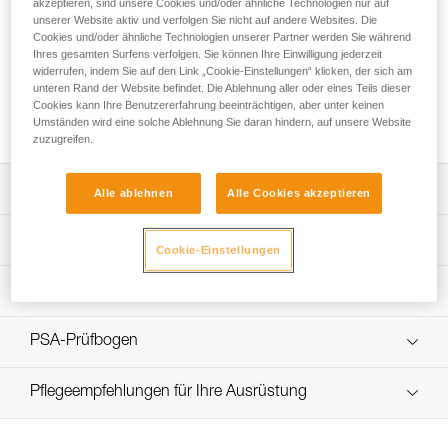
akzeptieren, sind unsere Cookies und/oder ähnliche Technologien nur auf
unserer Website aktiv und verfolgen Sie nicht auf andere Websites. Die
Cookies und/oder ähnliche Technologien unserer Partner werden Sie während
Ihres gesamten Surfens verfolgen. Sie können Ihre Einwilligung jederzeit
Ein JANE- oder PROGRESS ADJUST-I-
widerrufen, indem Sie auf den Link „Cookie-Einstellungen“ klicken, der sich am
Verbindungsmittel in ein Y-Verbindungsmittel
unteren Rand der Website befindet. Die Ablehnung aller oder eines Teils dieser
Cookies kann Ihre Benutzererfahrung beeinträchtigen, aber unter keinen
umfunktionieren
Umständen wird eine solche Ablehnung Sie daran hindern, auf unsere Website
zuzugreifen.
Die Gebrauchsanleitung herunterladen
Alle ablehnen
Alle Cookies akzeptieren
Technical Notice
App zur Kontrolle und Überprüfung Ihrer PSA-
Cookie-Einstellungen
Entdecken Sie ePPEcentre
Bestände
Ablauf der PSA-Prüfung
verif-EPI-longe-corde-non-reglable-procedure-DE
PSA-Prüfbogen
verif-EPI-longe-corde-non-reglable-suivi-DE
Pflegeempfehlungen für Ihre Ausrüstung
entretien-longes-sangles-absorbeurs-DE