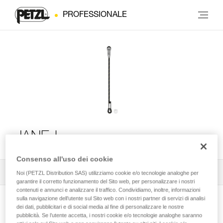
PROFESSIONALE
JANE-I
Consenso all'uso dei cookie
Tutti i consigli tecnici
1
Filtro
Noi (PETZL Distribution SAS) utilizziamo cookie e/o tecnologie analoghe per
garantire il corretto funzionamento del Sito web, per personalizzare i nostri
contenuti e annunci e analizzare il traffico. Condividiamo, inoltre, informazioni
sulla navigazione dell’utente sul Sito web con i nostri partner di servizi di analisi
dei dati, pubblicitari e di social media al fine di personalizzare le nostre
pubblicità. Se l’utente accetta, i nostri cookie e/o tecnologie analoghe saranno