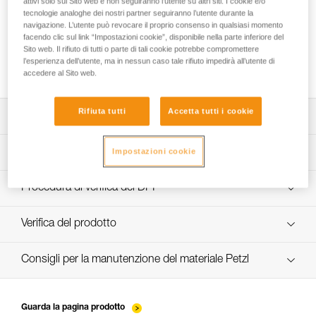
attivi solo sul Sito web e non seguiranno l’utente su altri siti. I cookie e/o
tecnologie analoghe dei nostri partner seguiranno l’utente durante la
navigazione. L’utente può revocare il proprio consenso in qualsiasi momento
facendo clic sul link “Impostazioni cookie”, disponibile nella parte inferiore del
Realizzare un cordino Y con un cordino
Sito web. Il rifiuto di tutti o parte di tali cookie potrebbe compromettere
JANE o PROGRESS ADJUST-I con nodo
l’esperienza dell’utente, ma in nessun caso tale rifiuto impedirà all’utente di
accedere al Sito web.
Rifiuta tutti
Accetta tutti i cookie
Scarica la scheda tecnica (PDF)
Technical Notice
Impostazioni cookie
App per il controllo e la manutenzione dei DPI
scopri ePPEcentre
Procedura di verifica del DPI
verif-EPI-longe-corde-non-reglable-procedure-IT
Verifica del prodotto
verif-EPI-longe-corde-non-reglable-suivi-IT
Consigli per la manutenzione del materiale Petzl
entretien-longes-sangles-absorbeurs-IT
Guarda la pagina prodotto