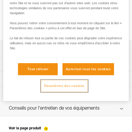
notre Site et ne vous suivront pas sur d’autres sites web. Les cookies et/ou
technologies similaires de nos partenaires vous suivront pendant toute votre
navigation.
Réaliser une longe Y avec une longe JANE
Vous pouvez retirer votre consentement à tout moment en cliquant sur le lien «
ou PROGRESS ADJUST-I nouée
Paramètres des cookies » prévu à cet effet en bas de page du Site.
Le fait de refuser tout ou partie de ces cookies peut dégrader votre expérience
utilisateur, mais en aucun cas ce refus ne vous empêchera d’accéder à notre
Site.
Télécharger la notice technique (PDF)
Technical Notice
App pour contrôler et suivre vos EPI
Tout refuser
Autoriser tous les cookies
découvrez ePPEcentre
Procédure de vérification EPI
Paramètres des cookies
verif-EPI-longe-corde-non-reglable-procedure-FR
Fiche de suivi EPI
verif-EPI-longe-corde-non-reglable-suivi-FR
Conseils pour l'entretien de vos équipements
entretien-longes-sangles-absorbeurs-FR
Voir la page produit