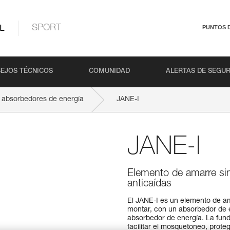
L
SPORT
PUNTOS 
EJOS TÉCNICOS
COMUNIDAD
ALERTAS DE SEGU
 absorbedores de energía
JANE-I
JANE-I
Elemento de amarre si
anticaídas
El JANE-I es un elemento de a
montar, con un absorbedor de
absorbedor de energía. La fund
facilitar el mosquetoneo, prote