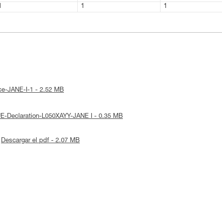
1
1
1
ice-JANE-I-1 - 2.52 MB
 UE-Declaration-L050XAYY-JANE I - 0.35 MB
Descargar el pdf - 2.07 MB