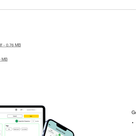
df - 0.76 MB
19 MB
Ge