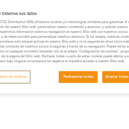
utilizado para realizar un ancla
150 cm.
o tratamos sus datos
TZL Distribution SAS) utilizamos cookies y/o tecnologías similares para garantizar el 
Buscar un punto de venta
to de nuestro Sitio web, personalizar nuestro contenido y anuncios, y analizar nuestro 
partimos información sobre su navegación en nuestro Sitio web con nuestros socios a
s y de redes sociales para personalizar nuestros anuncios. Si los acepta, nuestras cook
similares solo estarán activas en nuestro Sitio web y no le seguirán en otros sitios we
ías similares de nuestros socios le seguirán a través de su navegación. Puede retirar s
nto en cualquier momento haciendo clic en el enlace "Configuración de cookies", prop
or de la página del Sitio web. Rechazar todas o parte de estas cookies puede afectar a 
pero bajo ninguna circunstancia tal negativa le impedirá acceder a nuestro Sitio web.
ación de cookies
Rechazarlas todas
Aceptar todas
Otros productos
ección