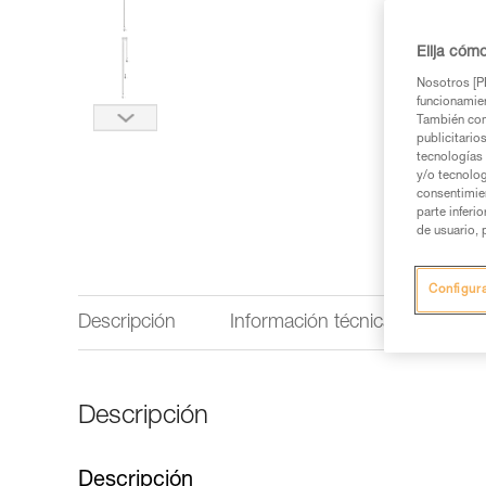
Elija cóm
Nosotros [PE
funcionamien
También com
publicitario
tecnologías 
y/o tecnolog
consentimie
parte inferi
de usuario, 
Configur
Descripción
Información técnica
Insp
Descripción
Descripción