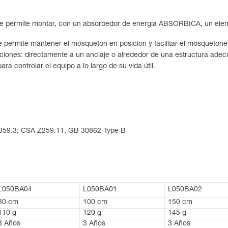
ue permite montar, con un absorbedor de energía ABSORBICA, un ele
e permite mantener el mosquetón en posición y facilitar el mosquetoneo
aciones: directamente a un anclaje o alrededor de una estructura ade
ara controlar el equipo a lo largo de su vida útil.
Z359.3; CSA Z259.11, GB 30862-Type B
L050BA04
L050BA01
L050BA02
80 cm
100 cm
150 cm
110 g
120 g
145 g
3 Años
3 Años
3 Años