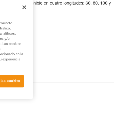
je temporal. Disponible en cuatro longitudes: 60, 80, 100 y
correcto
tráfico.
nalíticos,
ies y/o
b. Las cookies
u
orcionado en la
su experiencia
 las cookies