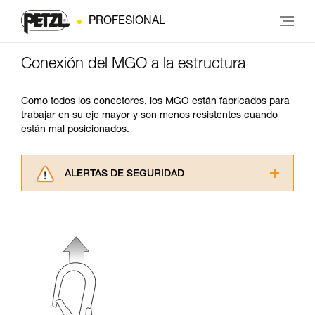
PROFESIONAL
Conexión del MGO a la estructura
Como todos los conectores, los MGO están fabricados para
trabajar en su eje mayor y son menos resistentes cuando
están mal posicionados.
ALERTAS DE SEGURIDAD
Lea atentamente las fichas técnicas de los
productos utilizados en este consejo antes de
consultarlo. Usted debe comprender la
información de la ficha técnica para poder
comprender este complemento informativo.
Dominar estas técnicas requiere una formación
y un entrenamiento específico. Confirme a
través de un profesional su capacidad para
ejecutar estas técnicas, solo y con total