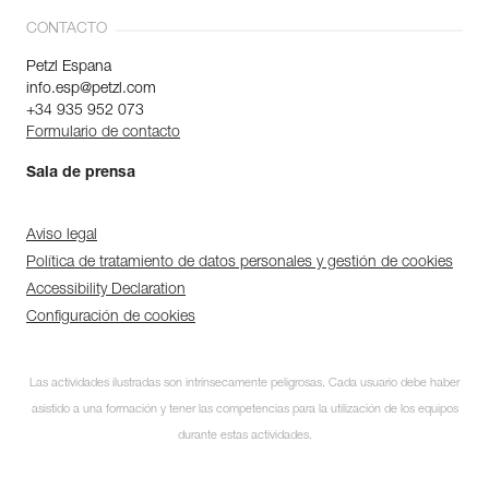
CONTACTO
Petzl Espana
info.esp@petzl.com
+34 935 952 073
Formulario de contacto
Sala de prensa
Aviso legal
Política de tratamiento de datos personales y gestión de cookies
Accessibility Declaration
Configuración de cookies
Las actividades ilustradas son intrínsecamente peligrosas. Cada usuario debe haber
asistido a una formación y tener las competencias para la utilización de los equipos
durante estas actividades.