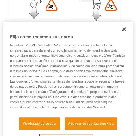
Elija cómo tratamos sus datos
Nosotros [PETZL Distribution SAS) utilizamos cookies y/o tecnologías
similares para garantizar el correcto funcionamiento de nuestro Sitio web,
Carga multidireccional:
personalizar nuestro contenido y anuncios, y analizar nuestro tráfico. También
compartimos información sobre su navegación en nuestro Sitio web con
nuestros socios analíticos, publicitarios y de redes sociales para personalizar
nuestros anuncios. Si los acepta, nuestras cookies y/o tecnologías similares
Pérdida de resistencia variable en función del ángulo entre
solo estarán activas en nuestro Sitio web y no le seguirán en otros sitios web.
los ejes de esfuerzo.
Las cookies y/o tecnologías similares de nuestros socios le seguirán a través
de su navegación. Puede retirar su consentimiento en cualquier momento
haciendo clic en el enlace "Configuración de cookies", proporcionado en la
parte inferior de la página del Sitio web. Rechazar todas o parte de estas
cookies puede afectar a su experiencia de usuario, pero bajo ninguna
circunstancia tal negativa le impedirá acceder a nuestro Sitio web.
Rechazarlas todas
Aceptar todas las cookies